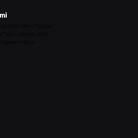
imi
_section title=”Türkçe”
″][vc_column_text]
i kapsamında iş