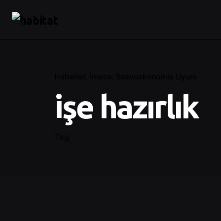
Haberler
İmece
Sosyoekonomik Uyum
işe hazırlık
Tag
Posted by
Control