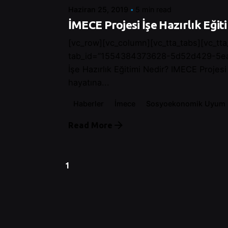
Haziran 25, 2019
5 min read
İMECE Projesi İşe Hazırlık Eğit
[vc_row][vc_column][vc_tta_tabs][vc_tta
tab_id=”1554384373628-5d52d429-5ea1
İşe Hazırlık Eğitimi Nedir? IMECE Projes
hayatına...
Haberler
İmece
Sosyoekonomik Uyum
Read More
1