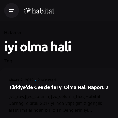
Haberler
iyi olma hali
Posted by
Tag
Control
Mayıs 2, 2019
2 min read
Türkiye'de Gençlerin İyi Olma Hali Raporu 2
[vc_row][vc_column][vc_column_text]Habitat
Derneği olarak 2017 yılında yaptığımız gençlik
araştırmalarından biri olan Gençlerin İyi...