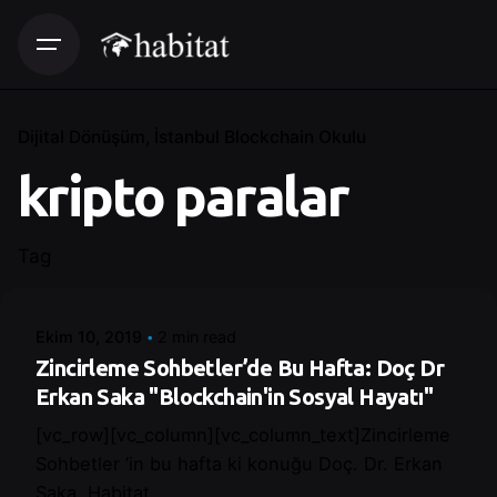
Dijital Dönüşüm
İstanbul Blockchain Okulu
kripto paralar
Posted by
Tag
Control
Ekim 10, 2019
2 min read
Zincirleme Sohbetler’de Bu Hafta: Doç Dr
Erkan Saka "Blockchain'in Sosyal Hayatı"
[vc_row][vc_column][vc_column_text]Zincirleme
Sohbetler ’in bu hafta ki konuğu Doç. Dr. Erkan
Saka. Habitat...