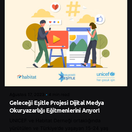
Posted by
Şeymanur Şener
Ağustos 17, 2023
4 min read
Geleceği Eşitle Projesi Dijital Medya
Okuryazarlığı Eğitmenlerini Arıyor!
UNICEF ve Habitat Derneği ortaklığında
yürütülen ve Türkiye’de yaşayan 15-24 yaş