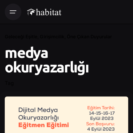
Geleceği Eşitle
Girişimcilik
Öne Çıkan Duyurular
medya
okuryazarlığı
Tag