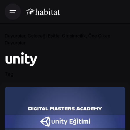
Duyurular
Geleceği Eşitle
Girişimcilik
Öne Çıkan
Duyurular
unity
Tag