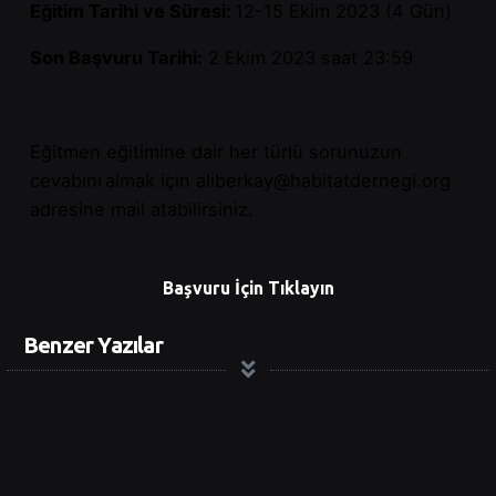
Eğitim Tarihi ve Süresi:
12-15 Ekim 2023 (4 Gün)
Son Başvuru Tarihi:
2 Ekim 2023 saat 23:59
Eğitmen eğitimine dair her türlü sorunuzun
cevabını almak için
aliberkay@habitatdernegi.org
adresine mail atabilirsiniz.
Başvuru İçin Tıklayın
Benzer Yazılar