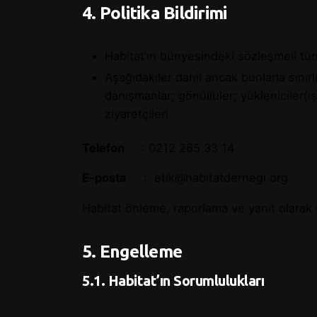
4. Politika Bildirimi
Habitat’ın bünyesindeki sözleşmeli tü
Aşağıdakiler dahil ancak bunlarla sınırlı
danışmanlar; gönüllüler; yükleniciler(iş
ziyaretçileri
Telefon
:
0212 265 33 14
E-posta
:
etik@habitatdernegi.org
Habitat önleme, raporlama ve yanıt olarak
5. Engelleme
5.1. Habitat’ın Sorumlulukları