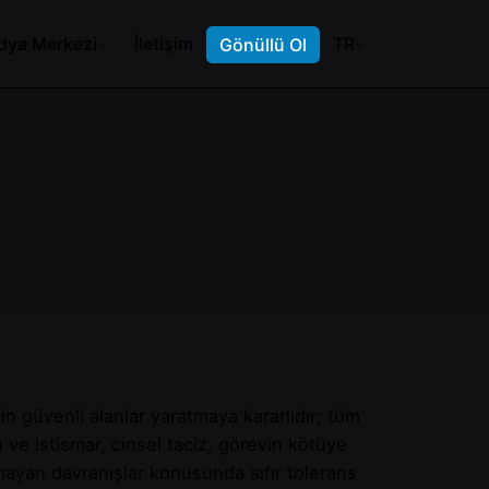
dya Merkezi
İletişim
TR
Gönüllü Ol
çin güvenli alanlar yaratmaya kararlıdır; tüm
ve istismar, cinsel taciz, görevin kötüye
mayan davranışlar konusunda sıfır tolerans