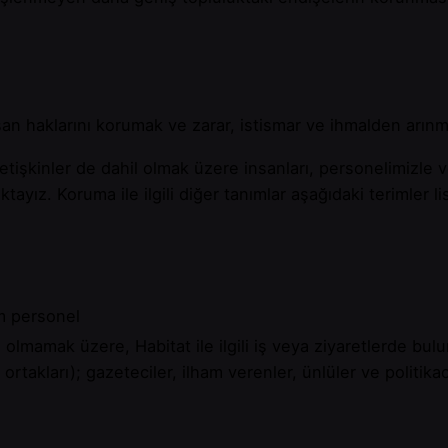
nsan haklarını korumak ve zarar, istismar ve ihmalden arın
etişkinler de dahil olmak üzere insanları, personelimizl
ız. Koruma ile ilgili diğer tanımlar aşağıdaki terimler lis
m personel
 olmamak üzere, Habitat ile ilgili iş veya ziyaretlerde bulun
 ortakları); gazeteciler, ilham verenler, ünlüler ve politi