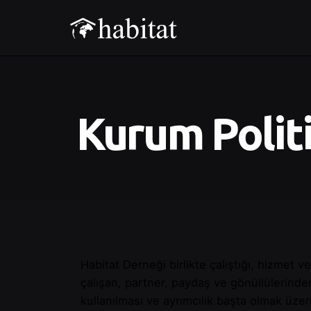
Kurum Polit
Habitat Derneği birlikte çalıştığı, hizmet v
çalışan, partner, paydaş ve gönüllülerinde
kullanılması ve ayrımcılık başta olmak üze