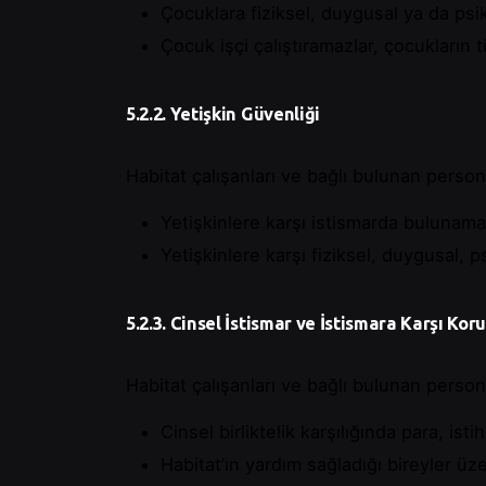
Çocuklara fiziksel, duygusal ya da psi
Çocuk işçi çalıştıramazlar, çocukların 
5.2.2. Yetişkin Güvenliği
Habitat çalışanları ve bağlı bulunan persone
Yetişkinlere karşı istismarda bulunam
Yetişkinlere karşı fiziksel, duygusal, 
5.2.3. Cinsel İstismar ve İstismara Karşı Ko
Habitat çalışanları ve bağlı bulunan persone
Cinsel birliktelik karşılığında para, i
Habitat’ın yardım sağladığı bireyler üze