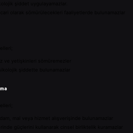
kolojik şiddet uygulayamazlar.
ticari olarak sömürülecekleri faaliyetlerde bulunamazlar
lleri;
az ve yetişkinleri sömüremezler
psikolojik şiddette bulunamazlar
ruma
lleri;
stihdam, mal veya hizmet alışverişinde bulunamazlar
rinde güçlerini kullanarak cinsel birliktelik kuramazlar