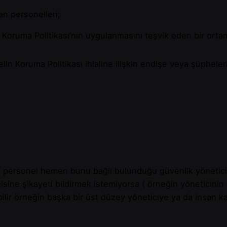
an personelleri;
ve Koruma Politikası’nın uygulanmasını teşvik eden bir or
nelin Koruma Politikası ihlaline ilişkin endişe veya şüphel
olan personel hemen bunu bağlı bulunduğu güvenlik yönetic
isine şikayeti bildirmek istemiyorsa ( örneğin yöneticini
bilir örneğin başka bir üst düzey yöneticiye ya da insan k