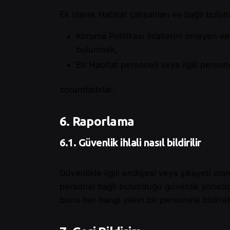
Ek olarak Habitat çalışanları ve bağlı bulun
Koruma Politikası ihlallerini önleyen 
bulunmak,
Bir Habitat personeli veya ilgili perso
zorundadırlar.
6. Raporlama
6.1. Güvenlik ihlali nasıl bildirilir
Güvenlikle ilgili endişesi veya şikayeti 
personel bağlı bulunduğu güvenlik yönetic
bunu her hangi yakın bir personele bildire