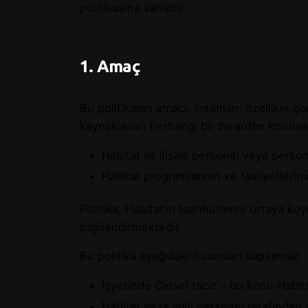
politikasına sahiptir.
1. Amaç
Bu politikanın amacı, insanları, özellikle ço
kaynaklanan herhangi bir zarardan korumaktı
Habitat ile ilişkili personel veya perso
Habitat programlarının ve faaliyetleri
Politika, Habitat’ın taahhütlerini ortaya ko
bilgilendirmektedir.
Bu politika aşağıdaki hususları kapsamaz:
İşyerinde Cinsel taciz – bu konu Habitat
Habitat veya ilgili personel tarafında