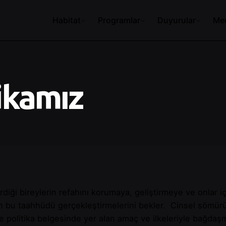
Habitat
Programlar
Duyurular
Me
ikamız
erdiği bireylerin refahını korumaya, geliştirmeye ve onlar i
n bu taahhüdü gerçekleştirmelerini bekler. Cinsel sömürü 
re politika belgesinde yer alan amaç ve ilkeleriyle bağdaş