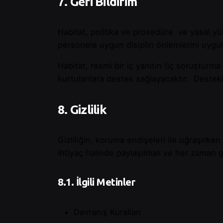
7. Geri Bildirim
Habitat, politika ve prosedüre ve yasal yü
personele uygun disiplin önlemlerini uygul
Habitat, resmi bir iç yanıtın (iç soruşturm
kurtulanlara destek sağlayacaktır. Destekle
8. Gizlilik
Gizliliğin, koruma endişeleri ile uğraşırken
ihtiyaç halinde paylaşılmalı ve her zaman g
8.1. İlgili Metinler
Davranış Kuralları