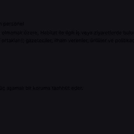
m personel
 olmamak üzere, Habitat ile ilgili iş veya ziyaretlerde bulun
 ortakları); gazeteciler, ilham verenler, ünlüler ve politi
 üç aşamalı bir koruma taahhüt eder.