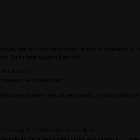
cukları, risk altındaki yetişkinleri ve yardım yararlanıcıla
r. Bu zararlar aşağıdaki gibidir;
nelin davranışı
nin tasarımı ve uygulanması
ymakta ve personeli ve ilgili personeli
[1]
, koruma politikası
 Derneği İK Politikası altında ele alınır.
n işlenmeyen daha geniş topluluktaki endişelerin korunmas