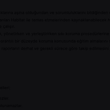
uklarına aşina olduğundan ve sorumluluklarını bildiğinden 
nsanları Habitat ile temas etmelerinden kaynaklanabilecek 
çalışır.
en, yönetirken ve yerleştirirken sıkı koruma prosedürlerine 
 orantılı bir düzeyde koruma konusunda eğitim almalarını 
raporların derhal ve gerekli sürece göre takip edilmesini 
lleri;
zler.
ulunamazlar.