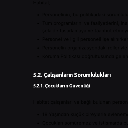
Habitat;
Personelinin, bu politikadaki sorumlul
Tüm programlarını ve faaliyetlerini, i
şekilde tasarlamaya ve taahhüt etmeye 
Personel ve ilgili personeli işe alınırk
Personelin organizasyondaki rolleriyle
Koruma Politikası doğrultusunda gelen 
5.2. Çalışanların Sorumlulukları
5.2.1. Çocukların Güvenliği
Habitat çalışanları ve bağlı bulunan persone
18 Yaşından küçük bireylerle evleneme
Çocukları sömüremez ve istismarda b