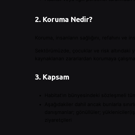
2. Koruma Nedir?
Koruma, insanların sağlığını, refahını ve i
Sektörümüzde, çocuklar ve risk altındaki y
kaynaklanan zararlardan korumaya çalışmaktay
3. Kapsam
Habitat’ın bünyesindeki sözleşmeli tü
Aşağıdakiler dahil ancak bunlarla sınırlı
danışmanlar; gönüllüler; yükleniciler(iş
ziyaretçileri