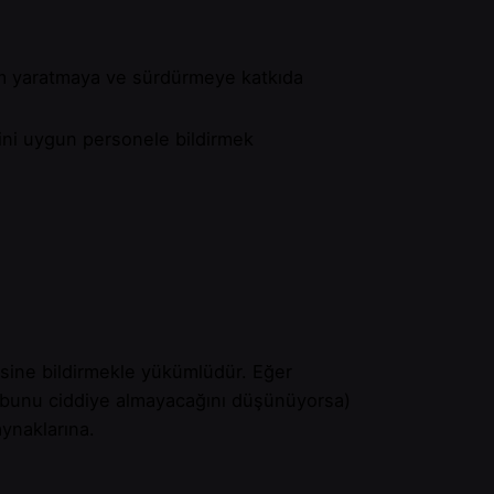
tam yaratmaya ve sürdürmeye katkıda
erini uygun personele bildirmek
isine bildirmekle yükümlüdür. Eğer
n bunu ciddiye almayacağını düşünüyorsa)
aynaklarına.