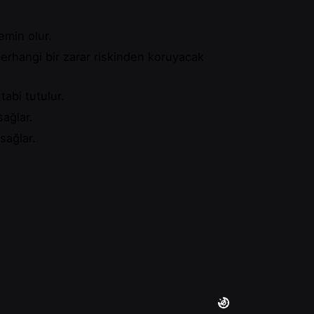
emin olur.
herhangi bir zarar riskinden koruyacak
tabi tutulur.
sağlar.
sağlar.