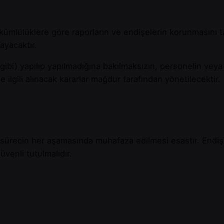
kümlülüklere göre raporların ve endişelerin korunmasını ta
ayacaktır.
a gibi) yapılıp yapılmadığına bakılmaksızın, personelin vey
 ilgili alınacak kararlar mağdur tarafından yönetilecektir.
 sürecin her aşamasında muhafaza edilmesi esastır. Endişe v
üvenli tutulmalıdır.