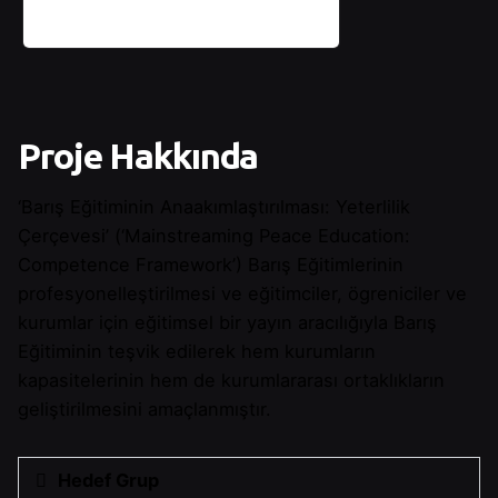
Proje Hakkında
‘Barış Eğitiminin Anaakımlaştırılması: Yeterlilik
Çerçevesi’ (‘Mainstreaming Peace Education:
Competence Framework’) Barış Eğitimlerinin
profesyonelleştirilmesi ve eğitimciler, ögreniciler ve
kurumlar için eğitimsel bir yayın aracılığıyla Barış
Eğitiminin teşvik edilerek hem kurumların
kapasitelerinin hem de kurumlararası ortaklıkların
geliştirilmesini amaçlanmıştır.
Hedef Grup