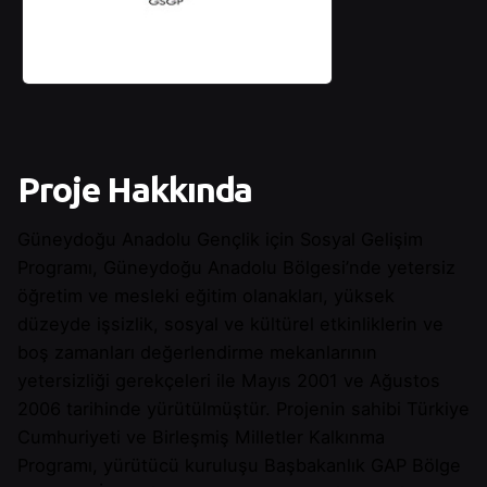
Proje Hakkında
Güneydoğu Anadolu Gençlik için Sosyal Gelişim
Programı, Güneydoğu Anadolu Bölgesi’nde yetersiz
öğretim ve mesleki eğitim olanakları, yüksek
düzeyde işsizlik, sosyal ve kültürel etkinliklerin ve
boş zamanları değerlendirme mekanlarının
yetersizliği gerekçeleri ile Mayıs 2001 ve Ağustos
2006 tarihinde yürütülmüştür. Projenin sahibi Türkiye
Cumhuriyeti ve Birleşmiş Milletler Kalkınma
Programı, yürütücü kuruluşu Başbakanlık GAP Bölge