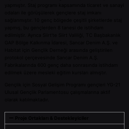
yapmıştır. Staj programı kapsamında ticaret ve sanayi
odaları ile görüşülerek gençlere staj imkanı
sağlanmıştır. 10 genç bölgede çeşitli şirketlerde staj
yapmış, bu gençlerden 8 tanesi de istihdam
edilmiştir. Ayrıca Siirt’te Siirt Valiliği, TC Başbakanlık
GAP Bölge Kalkınma İdaresi, Sancar Denim A.Ş. ve
Habitat için Gençlik Derneği arasında geliştirilen
protokol çerçevesinde Sancar Denim A.Ş.
Fabrikalarında 600 genç daha sonrasında istihdam
edilmek üzere mesleki eğitim kursları almıştır.
Gençlik için Sosyal Gelişim Programı gençleri YG-21
Ulusal Gençlik Parlamentosu çalışmalarına aktif
olarak katılmaktadır.
Proje Ortakları & Destekleyiciler