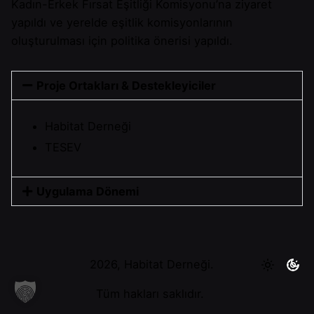
Kadın-Erkek Fırsat Eşitliği Komisyonu’na ziyaret
yapıldı ve yerelde eşitlik komisyonlarının
oluşturulması için politika önerisi yapıldı.
Proje Ortakları & Destekleyiciler
Habitat Derneği
TESEV
Uygulama Dönemi
2026, Habitat Derneği.
Tüm hakları saklıdır.