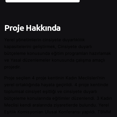
Proje Hakkında
Yerel yönetimlerin cinsiyete duyarlıklılık
kapasitelerini geliştirmek, Cinsiyete duyarlı
bütçeleme konusunda eğitim programları hazırlamak
ve Yasal düzenlemeler konusunda çalışma amaçlı
projedir.
Proje seçilen 4 proje kentinin Kadın Meclisleri’nin
yerel ortaklığında hayata geçirildi. 4 proje kentinde
toplumsal cinsiyet eşitliği ve cinsiyete duyarlı
bütçeleme konularında eğitimler düzenlendi. 3 Kadın
Meclisi kendi aralarında ziyaretlerde bulundu. Yerel
Eşitlik Komisyonları Ulusal Konferansı yapıldı. TBMM