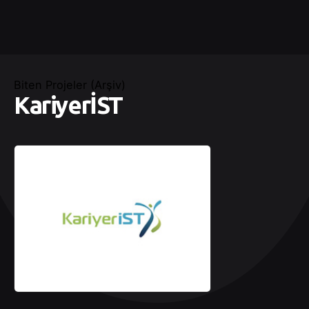
Biten Projeler (Arşiv)
KariyerİST