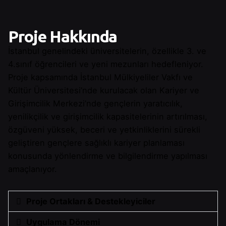
Proje Hakkında
İstanbul genelindeki üniversitelerin, özellikle 3. ve
4.sınıf öğrencileri ve yeni mezunları hedefleniyor.
Proje kapsamında İstanbul Mülkiyeliler Vakfı ve
Kültür Üniversitesi’nde kurulacak olan Kariyer ve
Girişimcilik Merkezi’nde gençlerin yaratıcılık,
yenilikçilik ve girişimcilik kapasitelerinin artırılması,
özgüveni yüksek, beceri ve yetkinliklerini sürekli
geliştiren gençlere sağlıklı kariyer planlaması
konusunda yönlendirme ve bilgilendirme yapılması
amaçlanıyor.
Proje Ortakları & Destekleyiciler
Uygulama Dönemi