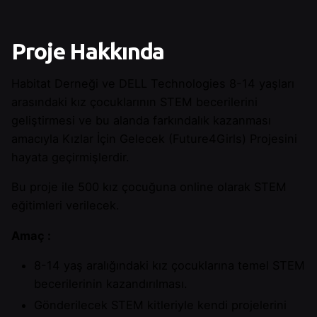
Proje Hakkında
Habitat Derneği ve DELL Technologies 8-14 yaşları
arasındaki kız çocuklarının STEM becerilerini
geliştirmesi ve bu alanda farkındalık kazanması
amacıyla Kızlar İçin Gelecek (Future4Girls) Projesini
hayata geçirmişlerdir.
Bu proje ile 500 kız çocuğuna online olarak STEM
eğitimleri verilecek.
Amaç :
8-14 yaş aralığındaki kız çocuklarına temel STEM
becerilerinin kazandırılması.
Gönderilecek STEM kitleriyle kendi projelerini