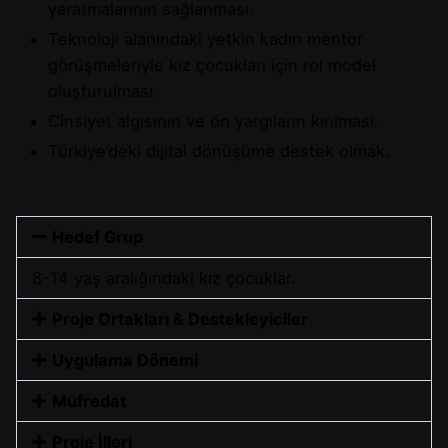
yaratmalarının sağlanması.
Teknoloji alanındaki yetkin kadın mentor
görüşmeleriyle kız çocukları için rol model
oluşturulması.
Cinsiyet algısının ve ön yargıların kırılması.
Türkiye’deki dijital dönüşüme destek olmak.
Hedef Grup
8-14 yaş aralığındaki kız çocuklar.
Proje Ortakları & Destekleyiciler
Uygulama Dönemi
Müfredat
Proje İlleri