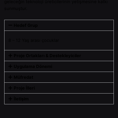
geleceğin teknoloji üreticilerinin yetişmesine katkı
sunmuştur.
Hedef Grup
8 – 12 Yaş arası çocuklar
Proje Ortakları & Destekleyiciler
Uygulama Dönemi
Müfredat
Proje İlleri
İletişim