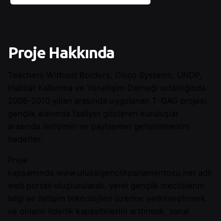
Proje Hakkında
Teachers Without Borders, Cisco Systems, UNDP,
Habitat Kalkınma ve Yönetişim Derneği ortaklığında
2008-2010 yılları arasında uygulanan T-GAG projesi,
gençlik alanında faaliyet gösteren kuruluşlar
arasında iletişimin ve paylaşımın geliştirilmesini
hedefler.
Proje
kapsamında
www.ulusalgenclikparlamentosu.net
adlı
web portalı oluşturularak, yerel gençlik meclislerini
bilgi ve iletişim teknolojileri üzerine yetkinleştirmek
ve onların liderlik kapasitelerini arttırmak, sanal