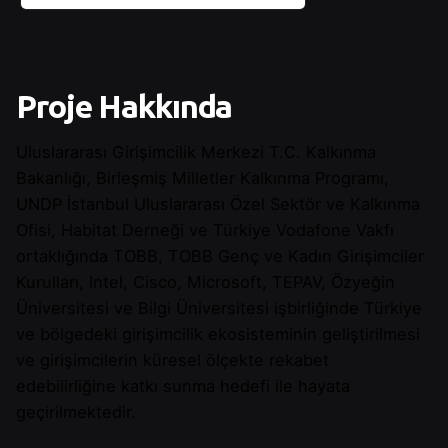
Proje Hakkında
Uluslararası Girişimcilik Merkezi T.C. Kalkınma
Bakanlığı, Birleşmiş Milletler Kalkınma Programı,
UNDP İstanbul Uluslararası Özel Sektör ve Kalkınma
Ofisi, Habitat Derneği ve Türkiye Vodafone Vakfı
ortaklığında TOBB, TOBB Genç ve Kadın Girişimciler
Kurulları, Intel, Cisco, Microsoft, TEPAV, Özyeğin
Üniversitesi ve Bilgi Üniversitesi işbirliğinde Türkiye
ve bölgedeki girişimcilik ekosisteminin geliştirilmesi
ve girişimcilerin küresel ölçekte rekabet
edebilirliğine katkı sunma hedefi ile hayata
geçirilmektedir.