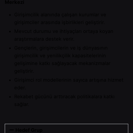
Merkezi
Girişimcilik alanında çalışan kurumlar ve
girişimciler arasında işbirlikleri geliştirir.
Mevcut durumu ve ihtiyaçları ortaya koyan
araştırmalara destek verir.
Gençlerin, girişimcilerin ve iş dünyasının
girişimcilik ve yenilikçilik kapasitelerinin
gelişimine katkı sağlayacak mekanizmalar
geliştirir.
Girişimci rol modellerinin sayıca artışına hizmet
eder.
Rekabet gücünü arttıracak politikalara katkı
sağlar.
Hedef Grup