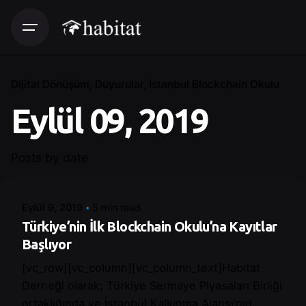
Dijital Dönüşüm
Duyurular
İstanbul Blockchain Okulu
Eylül 09, 2019
Posted by
Posts by date
Control
Eylül 9, 2019
5 min read
Türkiye’nin İlk Blockchain Okulu’na Kayıtlar
Başlıyor
[vc_row][vc_column][vc_column_text]Habitat
Derneği olarak; Türkiye Sermaye Piyasaları Birliği
ortaklığında ve İstanbul Kalkınma Ajansı’nın...