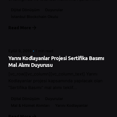
Dijital Dönüşüm
Duyurular
İstanbul Blockchain Okulu
Read More
Posted by
Control
Eylül 9, 2019
1 min read
Yarını Kodlayanlar Projesi Sertifika Basımı
Mal Alımı Duyurusu
[vc_row][vc_column][vc_column_text] Yarını
Kodlayanlar projesi kapsamında yapılacak olan
”Sertifika Basımı” mal alımı teklif...
Dijital Dönüşüm
Duyurular
Mal & Hizmet Alımları
Yarını Kodlayanlar
Read More