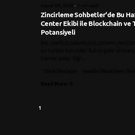
Kasım 26, 2019
2 min read
Zincirleme Sohbetler'de Bu Ha
Center Ekibi ile Blockchain ve 
Potansiyeli
[vc_row][vc_column][vc_column_text]Zin
bu haftaki konukları Bahçeşehir Ünivers
Center ekibi: Öğr....
Dijital Dönüşüm
İstanbul Blockchain Oku
Read More
1