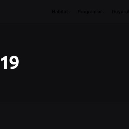
Habitat
Programlar
Duyurul
019