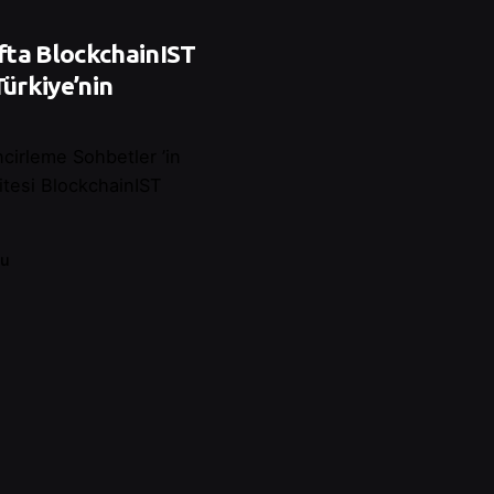
fta BlockchainIST
Türkiye’nin
cirleme Sohbetler ’in
itesi BlockchainIST
lu