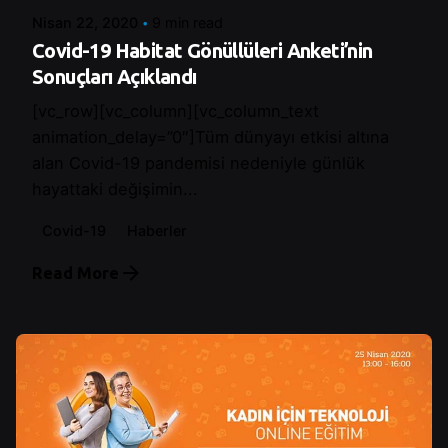
Nisan 22, 2020
9 min read
Covid-19 Habitat Gönüllüleri Anketi’nin
Sonuçları Açıklandı
[vc_row][vc_column][vc_column_text
animation_delay=”0″]Tüm dünyayı etkisi altına
alan Covid-19 pandemisi nedeniyle günlük
hayattaki değişimin...
Covid-19
Haberler
Read More