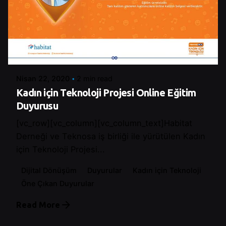
Posted by
Control
Nisan 22, 2020
2 min read
Kadın için Teknoloji Projesi Online Eğitim
Duyurusu
[vc_row][vc_column][vc_column_text]Habitat
Derneği ve Teknosa iş birliği ile yürütülen Kadın
için Teknoloji Projesi...
Dijital Dönüşüm
Duyurular
Kadın için Teknoloji
Öne Çıkan Duyurular
Read More