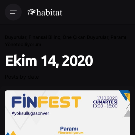
Duyurular
Finansal Bilinç
Öne Çıkan Duyurular
Paramı
Yönetebiliyorum
Ekim 14, 2020
Posts by date
Posted by