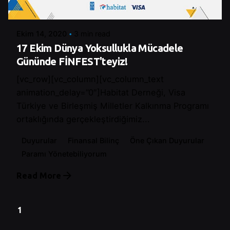
Control
Ekim 14, 2020
3 min read
17 Ekim Dünya Yoksullukla Mücadele
Gününde FİNFEST'teyiz!
[vc_row][vc_column][vc_column_text
animation_delay=”0″]Habitat Derneği, Visa
Türkiye ve Birleşmiş Milletler Kalkınma Programı
ortaklığında gerçekleştirdiğimiz...
Duyurular
Finansal Bilinç
Öne Çıkan Duyurular
Paramı Yönetebiliyorum
Read More
1