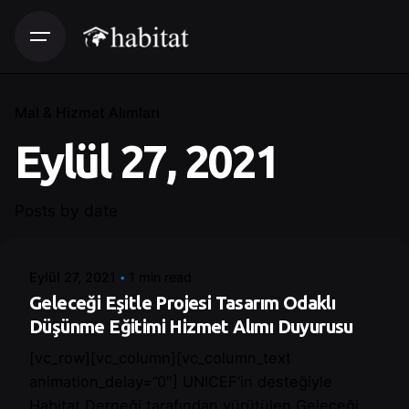
Mal & Hizmet Alımları
Eylül 27, 2021
Posted by
Posts by date
Control
Eylül 27, 2021
1 min read
Geleceği Eşitle Projesi Tasarım Odaklı
Düşünme Eğitimi Hizmet Alımı Duyurusu
[vc_row][vc_column][vc_column_text
animation_delay=”0″] UNICEF’in desteğiyle
Habitat Derneği tarafından yürütülen Geleceği