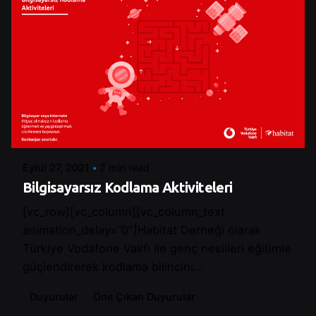
Posted by
Control
Eylül 27, 2021
2 min read
Bilgisayarsız Kodlama Aktiviteleri
[vc_row][vc_column][vc_column_text
animation_delay=”0″]Habitat Derneği olarak
Türkiye Vodafone Vakfı ile genç nesilleri eğitimle
güçlendirerek kodlama bilincini...
Duyurular
Öne Çıkan Duyurular