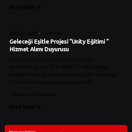
Read More
Posted by
Control
Eylül 27, 2021
1 min read
Geleceği Eşitle Projesi ”Unity Eğitimi ”
Hizmet Alımı Duyurusu
[vc_row][vc_column][vc_column_text
animation_delay=”0″] UNICEF’in desteğiyle
Habitat Derneği tarafından yürütülen Geleceği
Eşitle Projesi kapsamında; yapılacak...
Mal & Hizmet Alımları
Read More