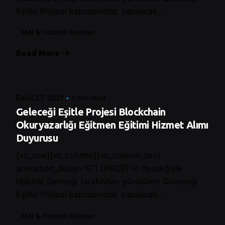
Eşitle Projesi kapsamında; yapılacak...
Mal & Hizmet Alımları
Read More
Posted by
Control
Eylül 27, 2021
1 min read
Geleceği Eşitle Projesi Blockchain
Okuryazarlığı Eğitmen Eğitimi Hizmet Alımı
Duyurusu
[vc_row][vc_column][vc_column_text
animation_delay=”0″] UNICEF’in desteğiyle
Habitat Derneği tarafından yürütülen Geleceği
Eşitle Projesi kapsamında; yapılacak...
Mal & Hizmet Alımları