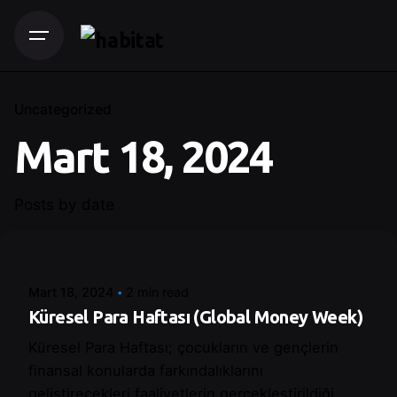
Uncategorized
Mart 18, 2024
Posts by date
Posted by
Control
Mart 18, 2024
2 min read
Küresel Para Haftası (Global Money Week)
Küresel Para Haftası; çocukların ve gençlerin
finansal konularda farkındalıklarını
geliştirecekleri faaliyetlerin gerçekleştirildiği...