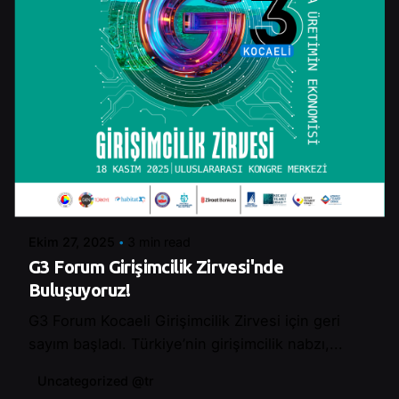
Posted by
Betul Cakır
Ekim 27, 2025
3 min read
G3 Forum Girişimcilik Zirvesi'nde
Buluşuyoruz!
G3 Forum Kocaeli Girişimcilik Zirvesi için geri
sayım başladı. Türkiye’nin girişimcilik nabzı,...
Uncategorized @tr