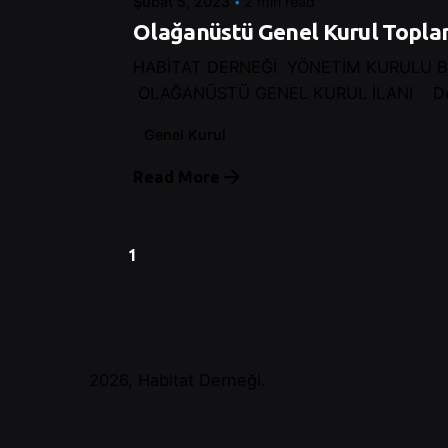
Şubat 5, 2023
2 min read
Olağanüstü Genel Kurul Toplan
HABİTAT DERNEĞİ YÖNETİM KURULU 
OLAĞANÜSTÜ GENEL KURUL İLANI Dern
Genel Kurul
Read More
1
2026, Habitat Derneği.