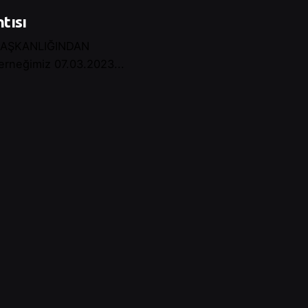
tısı
BAŞKANLIĞINDAN
eğimiz 07.03.2023...