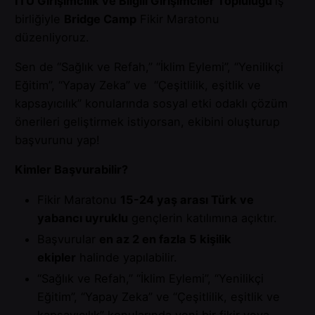
İTÜ Girişimcilik ve Bilgili Girişimciler Topluluğu
iş
birliğiyle
Bridge Camp
Fikir Maratonu
düzenliyoruz.
Sen de “Sağlık ve Refah,” “İklim Eylemi”, “Yenilikçi
Eğitim”, “Yapay Zeka” ve “Çeşitlilik, eşitlik ve
kapsayıcılık” konularında sosyal etki odaklı çözüm
önerileri geliştirmek istiyorsan, ekibini oluşturup
başvurunu yap!
Kimler Başvurabilir?
Fikir Maratonu
15-24 yaş arası Türk ve
yabancı uyruklu
gençlerin katılımına açıktır.
Başvurular
en az 2 en fazla 5 kişilik
ekipler
halinde yapılabilir.
“Sağlık ve Refah,” “İklim Eylemi”, “Yenilikçi
Eğitim”, “Yapay Zeka” ve “Çeşitlilik, eşitlik ve
kapsayıcılık” konularında yeni bir fikir veya