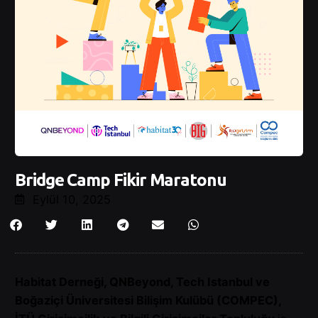
Bridge Camp Fikir Maratonu
Eylül 10, 2025
Habitat Derneği, QNBeyond, Tech Istanbul ve
Boğaziçi Üniversitesi Bilişim Kulübü (COMPEC),