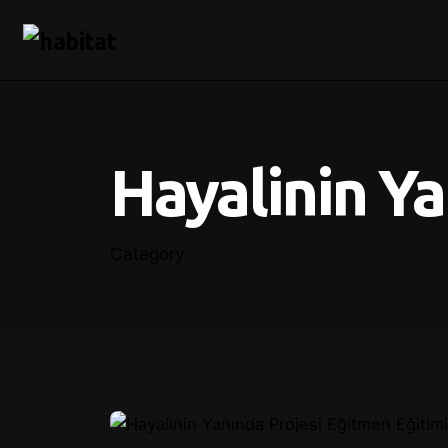
Hayalinin Y
Category
Posted by
Şeymanur Şener