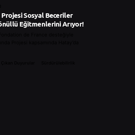
d
Projesi Sosyal Beceriler
nüllü Eğitmenlerini Arıyor!
 Fondation de France desteğiyle
nında Projesi kapsamında Hatay’da
 Çıkan Duyurular
Sürdürülebilirlik