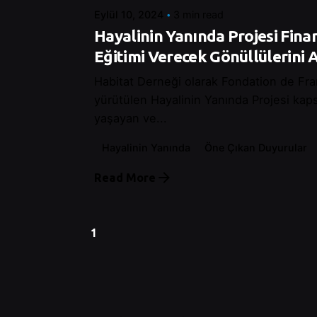
Eylül 10, 2024
3 min read
Hayalinin Yanında Projesi Finan
Eğitimi Verecek Gönüllülerini A
Habitat Derneği olarak Fondation de Fr
yürütülen Hayalinin Yanında Projesi ka
yaşayan ve...
Hayalinin Yanında
Öne Çıkan Duyurular
Read More
1