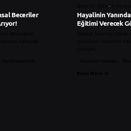
Şubat 12, 2024
3 min rea
sal Beceriler
Hayalinin Yanında 
rıyor!
Eğitimi Verecek Gö
ance desteğiyle
Habitat Derneği olarak
psamında Hatay’da
yürütülen Hayalinin Ya
yaşayan...
Sürdürülebilirlik
Hayalinin Yanında
Öne
Read More