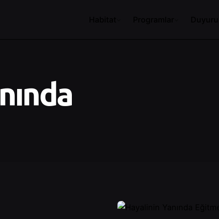
Habitat
Programlar
Duyuru
anında
Posted by
Şeymanur Şener