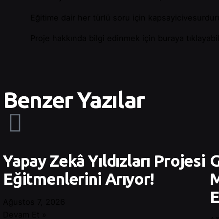
Eğitime dair her türlü soru için
kapsayicivesurdur
Proje hakkında bilgi edinmek için
buraya
tıklayabil
Benzer Yazılar
Yapay Zekâ Yıldızları Projesi
G
Eğitmenlerini Arıyor!
M
E
Ağustos 7, 2026
Devam Et »