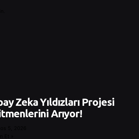
in.
ay Zeka Yıldızları Projesi
tmenlerini Arıyor!
os 5, 2026
 Et »