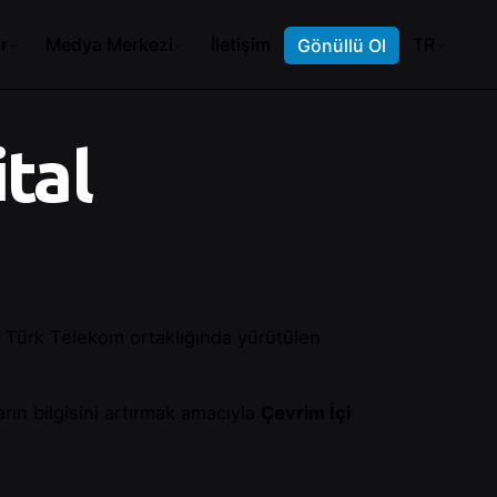
r
Medya Merkezi
İletişim
TR
Gönüllü Ol
ital
e Türk Telekom ortaklığında yürütülen
ların bilgisini artırmak amacıyla
Çevrim İçi