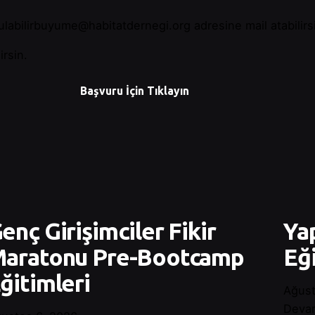
ulabilirbuyume@habitatdernegi.org
adresine mail atabilirs
irsin.
Başvuru İçin Tıklayın
enç Girişimciler Fikir
Yap
aratonu Pre-Bootcamp
Eği
ğitimleri
Ağust
Devam