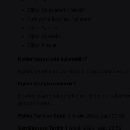
Dijital Okuryazarlık Nedir?
Türkiye’de İnternet Kullanımı
Dijital Ayak İzi
Dijital Güvenlik
Dijital Araçlar
Kimler başvuruda bulunabilir?
Eğitim, kendini bu alanda bilgi sahibi olmak ve g
Eğitim detayları nelerdir?
Çevrim içi gerçekleşecek olan eğitimlere katılım üc
gönderilecektir.
Eğitim Tarih ve Saati:
5 Aralık 2024, saat 20.00
Son Başvuru Tarihi:
4 Aralık 2024, saat 23.59