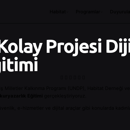
Habitat
Programlar
Duyurula
Kolay Projesi Dij
itimi
miş Milletler Kalkınma Programı (UNDP), Habitat Derneği v
Okuryazarlık Eğitimi
gerçekleştiriyoruz.
güvenlik, e-hizmetler ve dijital araçlar gibi konularda kadın