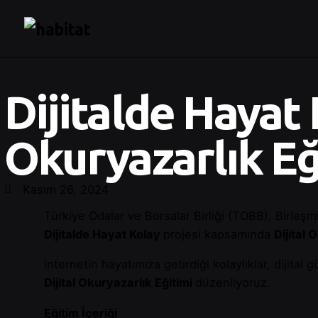
Dijitalde Hayat 
Okuryazarlık Eğ
Kasım 26, 2024
Türkiye Odalar ve Borsalar Birliği (TOBB), Birleş
Dijitalde Hayat Kolay
projesi kapsamında
Dijital 
İnternetin hayatımıza getirdiği kolaylıklar, dijital 
Dijital Okuryazarlık Eğitimi
düzenliyoruz.
Eğitim İçeriği