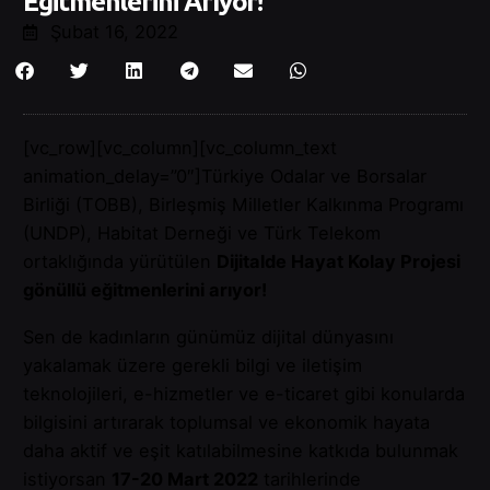
Eğitmenlerini Arıyor!
Şubat 16, 2022
[vc_row][vc_column][vc_column_text
animation_delay=”0″]Türkiye Odalar ve Borsalar
Birliği (TOBB), Birleşmiş Milletler Kalkınma Programı
(UNDP), Habitat Derneği ve Türk Telekom
ortaklığında yürütülen
Dijitalde Hayat Kolay Projesi
gönüllü eğitmenlerini arıyor!
Sen de kadınların günümüz dijital dünyasını
yakalamak üzere gerekli bilgi ve iletişim
teknolojileri, e-hizmetler ve e-ticaret gibi konularda
bilgisini artırarak toplumsal ve ekonomik hayata
daha aktif ve eşit katılabilmesine katkıda bulunmak
istiyorsan
17-20 Mart 2022
tarihlerinde