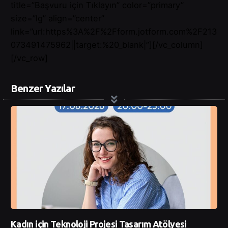
title=”Başvuru için Tıklayın” color=”primary”
size=”lg” align=”center”
link=”url:https%3A%2F%2Fform.jotform.com%2F213
073491475962||target:%20_blank|”][/vc_column]
[/vc_row]
Benzer Yazılar
Kadın için Teknoloji Projesi Tasarım Atölyesi