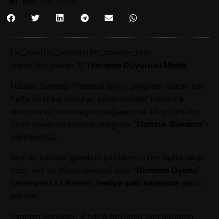
Mart 19, 2021
[vc_row][vc_column][vc_column_text
animation_delay=”0″]
Yarışma Duyurusu Metni,
Habitat Derneği Finansal Bilinç programı olarak her
hafta finansal konular, sürdürülebilir kalkınma
amaçları ve motivasyon sağlayıcı ve kitap/film/dizi
öneri yazılarını kaleme aldığımız
“Haftalık Gündem”
i
yayınlıyoruz.
Sen de haftalık gündem yazılarımızı her hafta takip
edip, her ay düzenlenecek olan “
Gündem Oyunu
”
yarışmamıza katılarak;
hediye çeki kazanma
şansı
yakala!
Yapman gereken; 4 hafta boyunca tüm gündem