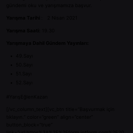
gündemi oku ve yarışmamıza başvur.
Yarışma Tarihi
: 2 Nisan 2021
Yarışma Saati:
19.30
Yarışmaya Dahil Gündem Yayınları:
49.Sayı
50.Sayı
51.Sayı
52.Sayı
#YarışEğlenKazan
[/vc_column_text][vc_btn title=”Başvurmak için
tıklayın.” color=”green” align=”center”
button_block=”true”
link=”url:https%3A%2F%2Fform.jotform.com%2F20