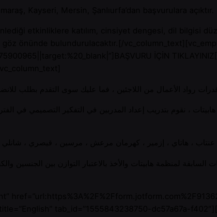
araş, Kayseri, Mersin, Şanlıurfa’dan başvurulara açıktır.
iği etkinliklere katılım, cinsiyet dengesi, dil bilgisi düz
si göz önünde bulundurulacaktır.[/vc_column_text][vc_em
00965||target:%20_blank|”]BAŞVURU İÇİN TIKLAYINIZ[/cs
3″][vc_column_text]
ت السابقة لمنظمة هابيتات والأخذ بالاعتبار التوازن بين الجنسين وا
href=”url:https%3A%2F%2Fform.jotform.com%2F91362775900965||