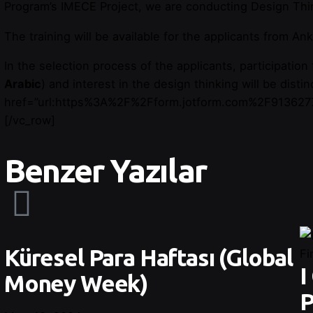
Program’s IMECE Project, we are conducting Design Think
The training will be available for the applicants from A
In the selection process of the applicants, participatio
Arabic
) and interest in the design thinking will be dis
href=”url:https%3A%2F%2Fform.jotform.com%2F9136277590
[/vc_row]
Benzer Yazılar
Küresel Para Haftası (Global
I
Money Week)
P