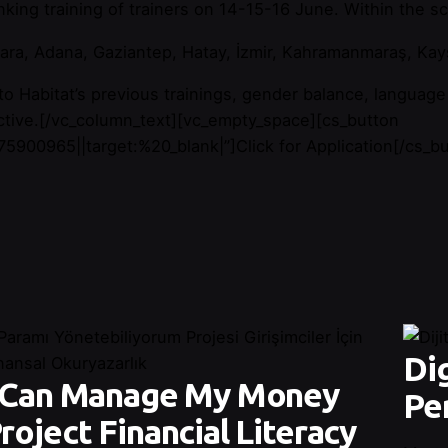
ing training of trainers on 14-15-16 June. Within the sco
nkara, Adana, Gaziantep, Hatay, İzmir, Kahramanmaraş, Kays
n to Habitat’s previous trainings, gender balance, langua
tinctive.[/vc_column_text][vc_empty_space][cs_button
0965||target:%20_blank|”]Click for Application[/cs_butt
Dig
 Can Manage My Money
Pe
roject Financial Literacy