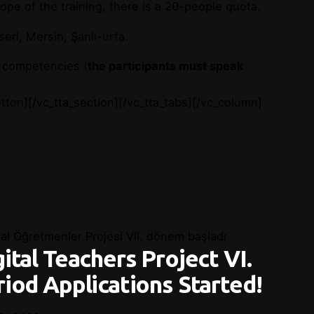
pe of the training, there is a 20-people quota.
eri, Mersin, Şanlı-urfa.
ge competencies (
the participants must speak
on][/vc_tta_section][/vc_tta_tabs][/vc_column]
ital Teachers Project VI.
riod Applications Started!