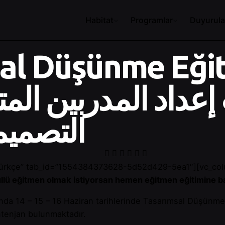
Habitat
Programlar
Duyurula
al Düşünme Eğit
إعداد المدربين الم
التصميم
=”Türkçe” tab_id=”1554384373628-5d52d429-5ea1″][vc_co
önüllü eğitmen olmak istiyorsan hemen eğitmen eğitimine 
da 14 – 15 – 16 Haziran tarihlerinde Tasarımsal Düşünme 
tenjan bulunmaktadır.