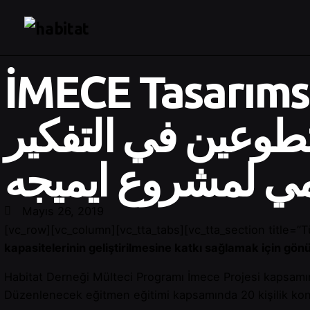
İMECE Tasarıms
تطوعين في التفكير
ي لمشروع ايميجه
Mayıs 26, 2019
[vc_row][vc_column][vc_tta_tabs][vc_tta_section title
kapasitelerinin geliştirilmesine katkı sağlamak için g
Habitat Derneği Mülteci Programı İmece Projesi kapsamın
Düzenlenecek eğitmen eğitimi kapsamında 20 kişilik kon