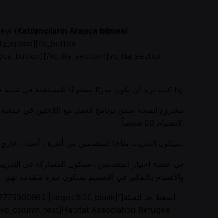
eyi (
Katılımcıların Arapça bilmesi
pty_space][cs_button
_button][/vc_tta_section][vc_tta_section
إذا كنت تريد أن تكون مدربًا متطوعًا للمساهمة في تنمية قدرات رواد الأعمال من اللاجئين ، فما عليك سوى التقدم بطلب للانضمام لتدريب إعداد المدربين.
لانضمام 20 شخصاً.
سيكون التدريب متاحًا للمتقدمين من أنقرة ، أضنة ، غازي عنتاب ، هاتاي ، إزمير ، كهرمان مرعش ، مرسين ، قيصري ، شانلي أورفا.
في عملية اختيار المتقدمين ، ستكون المشاركة في التدريبا)
والاهتمام بالتفكير في التصميم ستكون ميزة متقدمة لهم
target:%20_blank|”]اضغط هنا لتعبئة