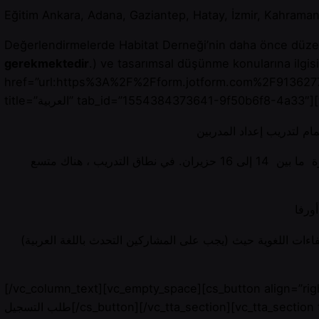
Eğitim Ankara, Adana, Gaziantep, Hatay, İzmir, Kahramanm
Değerlendirmelerde Habitat Derneği’nin daha önce düzenled
gerekmektedir
.) ve tasarımsal düşünme konularına ilgi
href=”url:https%3A%2F%2Fform.jotform.com%2F913627759
title=”العربية” tab_id=”1554384373641-9f50b6f8-4a3
مشروع ايميجه ضمن برنامج العمل مع اللاجئين في جمعية هابيتات ، نقوم بتدريب إعداد المدربين في التفكير التصميمي في الفترة ما بين 14 إلى 16 حزيران. في نطاق التدريب ، هناك متسع
لكفاءات اللغوية حيث (يجب على المشاركين التحدث باللغة العربية
[/vc_column_text][vc_empty_space][cs_button align=”right” 
طلب التسجيل[/cs_button][/vc_tta_section][vc_tta_section title=”English” tab_id=”1555843238750-dc57a67a-f402″][vc_column_text]Habitat Association Refugee