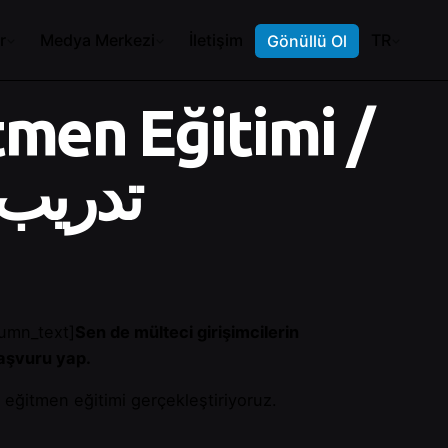
r
Medya Merkezi
İletişim
TR
Gönüllü Ol
men Eğitimi /
تدريب 
lumn_text]
Sen de mülteci girişimcilerin
başvuru yap.
eğitmen eğitimi gerçekleştiriyoruz.