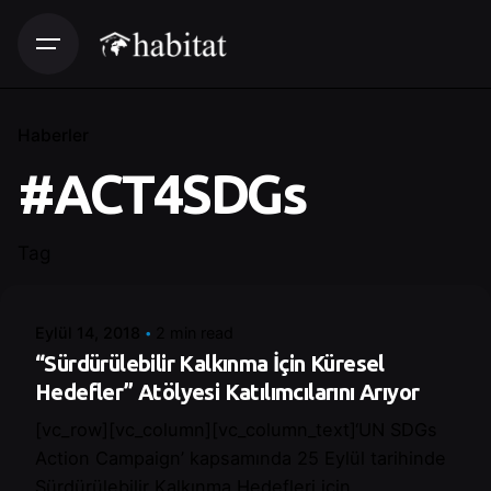
Haberler
#ACT4SDGs
Posted by
Tag
Control
Eylül 14, 2018
2 min read
“Sürdürülebilir Kalkınma İçin Küresel
Hedefler” Atölyesi Katılımcılarını Arıyor
[vc_row][vc_column][vc_column_text]‘UN SDGs
Action Campaign’ kapsamında 25 Eylül tarihinde
Sürdürülebilir Kalkınma Hedefleri için...