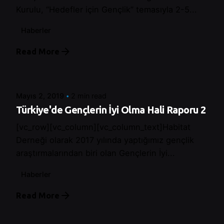
Kurulu, “Hedefler için Gençlik” temasıyla 2-5...
Haberler
Read More
Posted by
Control
Mayıs 2, 2019
2 min read
Türkiye'de Gençlerin İyi Olma Hali Raporu 2
[vc_row][vc_column][vc_column_text]Habitat
Derneği olarak 2017 yılında yaptığımız gençlik
araştırmalarından biri olan Gençlerin İyi...
Haberler
Read More