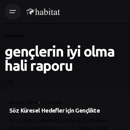
Haberler
gençlerin iyi olma
hali raporu
Posted by
Tag
Control
Mayıs 6, 2019
3 min read
Söz Küresel Hedefler için Gençlikte
[vc_row][vc_column][vc_column_text]Ulusal
Gençlik Parlamentosu’nun 15. Olağan Genel