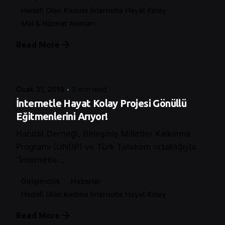
Hedefi Olan Kadına İnternetle Hayat Kolay
Mal & Hizmet Alımları
Read More
Posted by
Control
Ocak 31, 2018
3 min read
İnternetle Hayat Kolay Projesi Gönüllü
Eğitmenlerini Arıyor!
Habitat Derneği, Birleşmiş Milletler Kalkınma
Programı (UNDP) ve Türk Telekom ortaklığıyla
“İnternetle...
Girişimcilik
Haberler
Hedefi Olan Kadına İnternetle Hayat Kolay
Read More