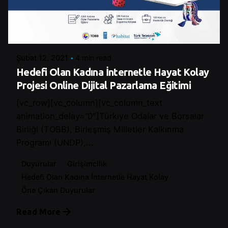
Posted by
Control
Şubat 12, 2021
4 min read
Hedefi Olan Kadına İnternetle Hayat Kolay
Projesi Online Dijital Pazarlama Eğitimi
[vc_row][vc_column][vc_column_text
animation_delay=”0″]Türkiye Odalar ve Borsalar
Birliği (TOBB), Birleşmiş Milletler Kalkınma
Programı (UNDP),...
Duyurular
Girişimcilik
Hedefi Olan Kadına İnternetle Hayat Kolay
Öne Çıkan Duyurular
Read More