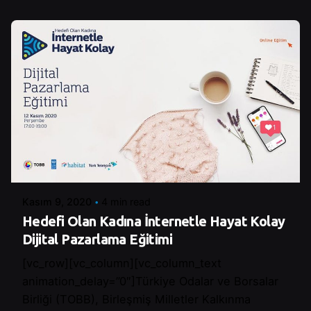
Posted by
Control
Kasım 9, 2020
4 min read
Hedefi Olan Kadına İnternetle Hayat Kolay
Dijital Pazarlama Eğitimi
[vc_row][vc_column][vc_column_text
animation_delay=”0″]Türkiye Odalar ve Borsalar
Birliği (TOBB), Birleşmiş Milletler Kalkınma