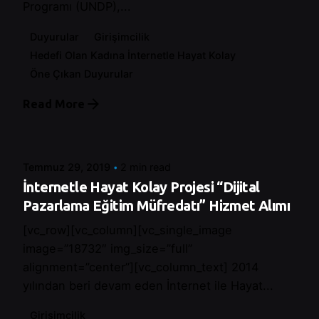
Programı (UNDP),...
Duyurular
Girişimcilik
Hedefi Olan Kadına İnternetle Hayat Kolay
Öne Çıkan Duyurular
Read More
Posted by
Control
Temmuz 29, 2019
2 min read
İnternetle Hayat Kolay Projesi “Dijital
Pazarlama Eğitim Müfredatı” Hizmet Alımı
[vc_row][vc_column][vc_single_image
image=”18732″ img_size=”full”
alignment=”center”][vc_column_text] 2014
yılından beri devam eden İnternet ile Hayat...
Girişimcilik