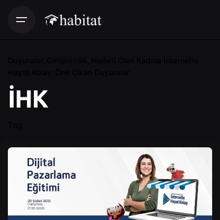
Duyurular
Girişimcilik
Hedefi Olan Kadına İnternetle
Hayat Kolay
Öne Çıkan Duyurular
İHK
Tag