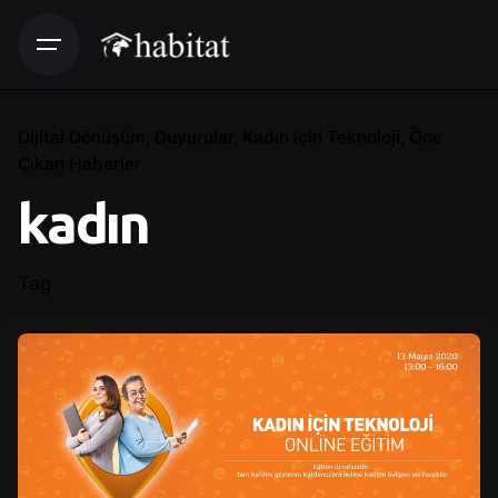
Dijital Dönüşüm
Duyurular
Kadın için Teknoloji
Öne
Çıkan Haberler
kadın
Tag