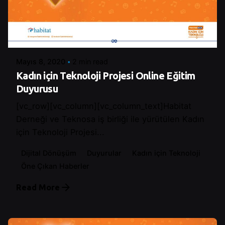
Posted by
Control
Mayıs 8, 2020
2 min read
Kadın için Teknoloji Projesi Online Eğitim
Duyurusu
[vc_row][vc_column][vc_column_text]Habitat
Derneği ve Teknosa iş birliği ile yürütülen Kadın
için Teknoloji Projesi...
Dijital Dönüşüm
Duyurular
Kadın için Teknoloji
Öne Çıkan Haberler
Read More