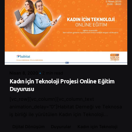
Posted by
Control
Nisan 8, 2020
2 min read
Kadın için Teknoloji Projesi Online Eğitim
Duyurusu
[vc_row][vc_column][vc_column_text
animation_delay=”0″]Habitat Derneği ve Teknosa
iş birliği ile yürütülen Kadın için Teknoloji...
Dijital Dönüşüm
Duyurular
Kadın için Teknoloji