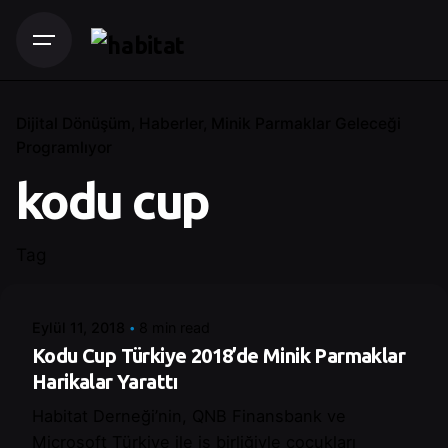
Dijital Dönüşüm
Haberler
Minik Parmaklar Geleceği
Programlıyor
kodu cup
Posted by
Tag
Control
Eylül 11, 2018
8 min read
Kodu Cup Türkiye 2018’de Minik Parmaklar
Harikalar Yarattı
Habitat Derneği’nin, QNB Finansbank ve
Microsoft Türkiye ile iş birliğiyle çocukları