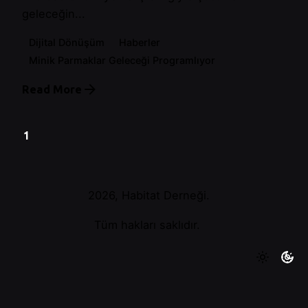
geleceğin...
Dijital Dönüşüm
Haberler
Minik Parmaklar Geleceği Programlıyor
Read More
1
2026, Habitat Derneği.
Tüm hakları saklıdır.