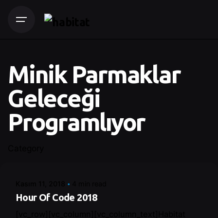
Minik Parmaklar
Geleceği
Programlıyor
Posted by
Category
Control
Kasım 11, 2018
4 min read
Hour Of Code 2018
[vc_row][vc_column][vc_column_text]Habitat