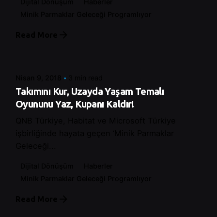
Dijital Dönüşüm
Haberler
Minik Parmaklar Geleceği Programlıyor
Read More
Posted by
Control
Nisan 9, 2018
3 min read
Takımını Kur, Uzayda Yaşam Temalı
Oyununu Yaz, Kupanı Kaldır!
QNB Türkiye, Habitat ve Microsoft Türkiye
işbirliğinde hayata geçen ‘Minik Parmaklar
Geleceği...
Dijital Dönüşüm
Haberler
Minik Parmaklar Geleceği Programlıyor
Read More