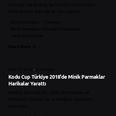
Derneği olarak Bilgi ve İletişim Teknolojileri
Programımız aracılığı ile tüm toplum...
Dijital Dönüşüm
Haberler
Minik Parmaklar Geleceği Programlıyor
Yarını Kodlayanlar
Read More
Posted by
Control
Eylül 11, 2018
8 min read
Kodu Cup Türkiye 2018’de Minik Parmaklar
Harikalar Yarattı
Habitat Derneği’nin, QNB Finansbank ve
Microsoft Türkiye ile iş birliğiyle çocukları
geleceğin...