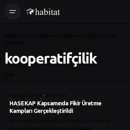
Habitat Sosyo – Ekonomik Kalkınma Programı
Kırsal
Kalkınma
kooperatifçilik
Posted by
Tag
Control
Ağustos 5, 2018
2 min read
HASEKAP Kapsamında Fikir Üretme
Kampları Gerçekleştirildi
[vc_row][vc_column][vc_column_text]Habitat
Sosyo-Ekonomik Kalkınma Programı