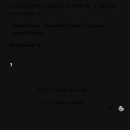
çerçevesinde 1 Ağustos Ardahan’da, 2 Ağustos
Erzurum’da ve...
Habitat Sosyo – Ekonomik Kalkınma Programı
Kırsal Kalkınma
Read More
1
2026, Habitat Derneği.
Tüm hakları saklıdır.