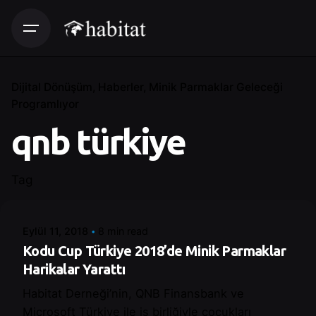
Dijital Dönüşüm
Haberler
Minik Parmaklar Geleceği
Programlıyor
qnb türkiye
Posted by
Tag
Control
Eylül 11, 2018
8 min read
Kodu Cup Türkiye 2018’de Minik Parmaklar
Harikalar Yarattı
Habitat Derneği’nin, QNB Finansbank ve
Microsoft Türkiye ile iş birliğiyle çocukları