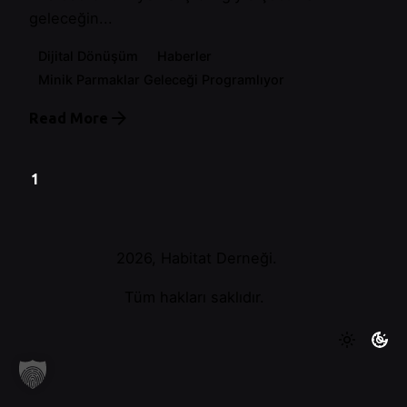
geleceğin...
Dijital Dönüşüm
Haberler
Minik Parmaklar Geleceği Programlıyor
Read More
1
2026, Habitat Derneği.
Tüm hakları saklıdır.