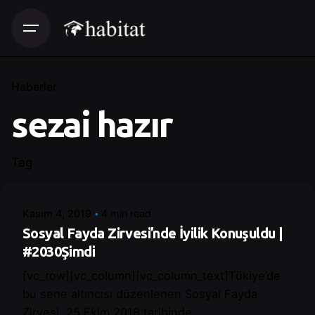
Haberler
sezai hazır
Posted by
Tag
Control
Kasım 4, 2019
4 min read
Sosyal Fayda Zirvesi’nde İyilik Konuşuldu |
#2030Şimdi
[vc_row][vc_column][vc_column_text]Tükiye’de
bu sene altıncısı düzenlenen Sosyal Fayda
Zirvesi, 25 Ekim 2018 tarihinde...