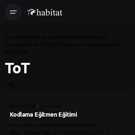
Sosyoekonomik Uyum
Suriyeli Kadınların, Kız
Çocuklarının ve Ev Sahibi Toplumun Dayanıklılığının
Artırılması
ToT
Posted by
Tag
Control
Ekim 1, 2019
3 min read
Kodlama Eğitmen Eğitimi
[vc_row][vc_column][vc_tabs][vc_tab
title=”Türkçe” tab_id=”1569419542-1-74″]