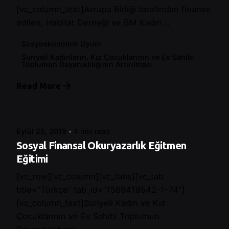
[vc_column_text]Avrupa Birliği tarafından finanse
edilen, Habitat Derneği ve BM Kadın...
Sosyoekonomik Uyum
Suriyeli Kadınların, Kız Çocuklarının ve Ev Sahibi
Toplumun Dayanıklılığının Artırılması
Read More
Posted by
Control
Eylül 25, 2019
4 min read
Sosyal Finansal Okuryazarlık Eğitmen
Eğitimi
[vc_row][vc_column][vc_tabs][vc_tab
title=”Türkçe” tab_id=”1569419542-1-74″]
[vc_column_text]Suriyeli Kadın ve Kız
Çocuklarının ve Ev Sahibi Toplumun