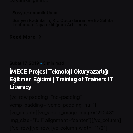
Dayanıklılığının...
Sosyoekonomik Uyum
Suriyeli Kadınların, Kız Çocuklarının ve Ev Sahibi
Toplumun Dayanıklılığının Artırılması
Read More
Posted by
Control
Şubat 17, 2019
5 min read
İMECE Projesi Teknoloji Okuryazarlığı
Eğitmen Eğitimi | Training of Trainers IT
Literacy
[vc_row padding=”no-padding”
vcmp_padding=”vcmp_padding_null”]
[vc_column][vc_single_image image=”21248″
img_size=”full” alignment=”center”][/vc_column]
[/vc_row][vc_row][vc_column width=”1/2″]