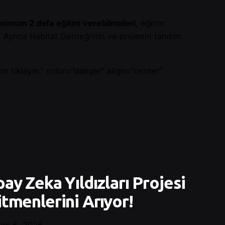
nimum 2 defa eğitim verebilmeleri
, eğitim
. Ayrıca Habitat Derneği’nin ve projenin tanıtım
n tıklayın.” color=”danger” align=”center”
ay Zeka Yıldızları Projesi
tmenlerini Arıyor!