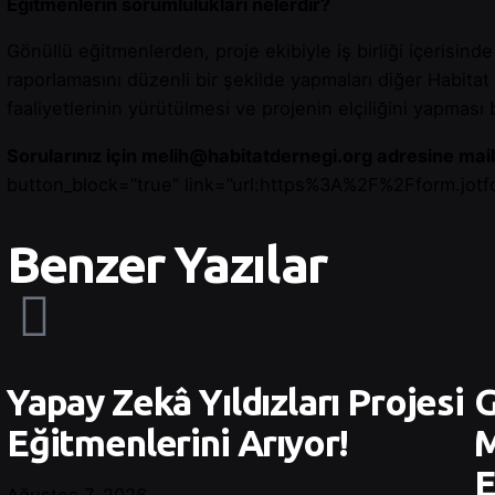
Eğitmenlerin sorumlulukları nelerdir?
Gönüllü eğitmenlerden, proje ekibiyle iş birliği içerisind
raporlamasını düzenli bir şekilde yapmaları diğer Habitat
faaliyetlerinin yürütülmesi ve projenin elçiliğini yapması
Sorularınız için
melih@habitatdernegi.org
adresine mail 
button_block=”true” link=”url:https%3A%2F%2Fform.jot
Benzer Yazılar
Yapay Zekâ Yıldızları Projesi
G
Eğitmenlerini Arıyor!
M
E