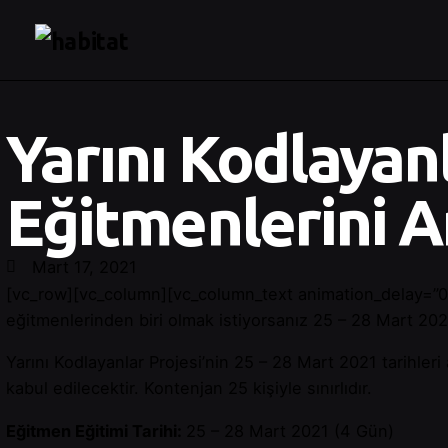
Yarını Kodlayan
Eğitmenlerini A
Mart 17, 2021
[vc_row][vc_column][vc_column_text animation_delay=”0″]H
eğitmenlerinden biri olmak istiyorsanız 25 – 28 Mart 2021
Yarını Kodlayanlar Projesi’nin 25 – 28 Mart 2021 tarihler
kabul edilecektir. Kontenjan 25 kişiyle sınırlıdır.
Eğitmen Eğitimi Tarihi:
25 – 28 Mart 2021 (4 Gün)