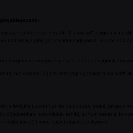
gerçekleşecektir.
lgisayar sınıflarında “Scratch-Tinkercad” programlama dili 
a ve kodlamaya giriş yapmalarını sağlıyoruz. Sonrasında eğ
nimum 2 eğitim vereceğim diyorsan, hemen aşağıdaki başvu
san, hiç korkma! Eğitim vereceğin çocuklara inisiyatif alı
la iletişimi kuvvetli ya da bu konuda istekli, projeye zam
itik düşünebilen, sorumluluk sahibi, sunum becerisi kuvvet
erin eğitmen eğitimine başvurmasını bekliyoruz.