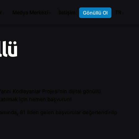
r
Medya Merkezi
İletişim
TR
Gönüllü Ol
llü
nı Kodlayanlar Projesi’nin dijital gönüllü
e katılmak için hemen başvurun!
samında, 81 ilden gelen başvurular değerlendirilip