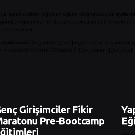
e çalışarak aldıkları eğitmen eğitimi doğrultusunda
ayda mi
 gönüllü eğitmenleri ile iletişimde olmaları beklenmektedir
 beklenmektedir.
atabilirsiniz.
[/vc_column_text][vc_btn title=”Başvurmak içi
form.com%2F210701837733958|||”][/vc_column][/vc_row]
enç Girişimciler Fikir
Yap
aratonu Pre-Bootcamp
Eği
ğitimleri