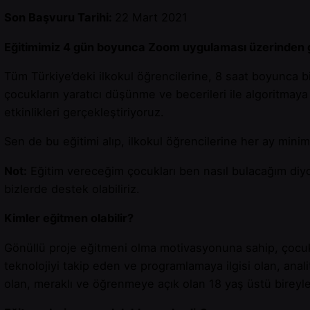
Son Başvuru Tarihi:
22 Mart 2021
Eğitimimiz 4 gün boyunca Zoom uygulaması üzerinden 
Tüm Türkiye’deki ilkokul öğrencilerine, 8 saat boyunca bi
çocukların yaratıcı düşünme ve becerileri ile algoritmay
etkinlikleri gerçekleştiriyoruz.
Sen de bu eğitimi alıp, ilkokul öğrencilerine her ay mi
Not:
Eğitim vereceğim çocukları ben nasıl bulacağım diyor
bizlerde destek olabiliriz.
Kimler eğitmen olabilir?
Gönüllü proje eğitmeni olma motivasyonuna sahip, çocuklar
teknolojiyi takip eden ve programlamaya ilgisi olan, anal
olan, meraklı ve öğrenmeye açık olan 18 yaş üstü bireyl