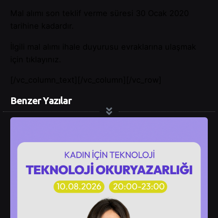
Mal alımı son teklif verme süresi 30 Ocak 2020
tarihine kadardır.
İlgili mal alımı ihale duyurusu evraklarına ulaşmak
için tıklayınız.
[/vc_column_text][/vc_column][/vc_row]
Benzer Yazılar