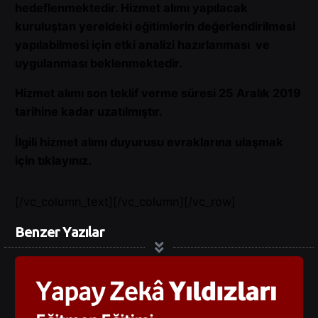
hedeflenmektedir. Hizmet alımı yapılacak
kuruluştan yereldeki eğitimlerin değerlendirilmesi
yapılabilmesi için etki analizi hazırlanması ve
uygulanması beklenmektedir.
Hizmet alımı son teklif verme süresi 25 Aralık 2019
tarihine kadar uzatılmıştır.
İlgili hizmet alımı duyurusu evraklarına ulaşmak
için
tıklayınız.
[/vc_column_text][/vc_column][/vc_row]
Benzer Yazılar