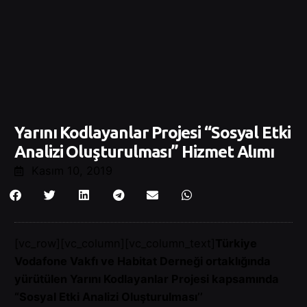
Yarını Kodlayanlar Projesi “Sosyal Etki
Analizi Oluşturulması’’ Hizmet Alımı
Kasım 10, 2019
[vc_row][vc_column][vc_column_text]
Türkiye
Vodafone Vakfı ve Habitat Derneği ortaklığında
yürütülen Yarını Kodlayanlar Projesi kapsamında
“Sosyal Etki
Analizi Oluşturulması’’