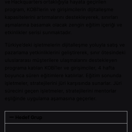
ve Hackquarters ortaklığıyla hayata geçirilen
program, KOBİ’lerin ve girişimcilerin dijitalleşme
kapasitelerini artırmalarını destekleyerek, sınırları
aşmalarına basamak olacak zengin eğitim içeriği ve
etkinlikler serisi sunmaktadır.
Türkiye’deki işletmelerin dijitalleşme yoluyla satış ve
pazarlama yetkinliklerini geliştirerek, sınır ötesindeki
uluslararası müşterilere ulaşmalarını destekleyen
programa katılan KOBİ’ler ve girişimciler, 4 hafta
boyunca süren eğitimlere katılırlar. Eğitim sonunda
işletmeler, stratejilerini jüri karşısında sunarlar. Jüri
sürecini geçen işletmeler, stratejilerini mentorlar
eşliğinde uygulama aşamasına geçerler.
Hedef Grup