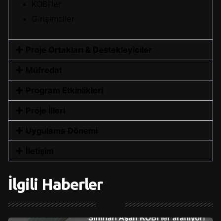
KOBİ’ler
Girişimciler
Proje Ortakları & Destekleyiciler
Müfredat
Program Etkinlikleri
Proje İlleri
Uygulama Dönemi
İletişim
İlgili Haberler