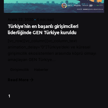
Posted by
Control
Aralık 22, 2020
4 min read
Türkiye’nin en başarılı girişimcileri
liderliğinde GEN Türkiye kuruldu
[vc_row][vc_column][vc_column_text
animation_delay=”0″]Türkiye’deki ve küresel
girişimcilik ekosistemleri arasında köprü olmayı
amaçlayan GEN Türkiye...
Girişimcilik
Haberler
Read More
1