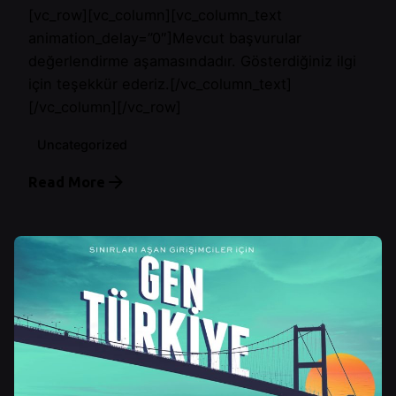
[vc_row][vc_column][vc_column_text
animation_delay=”0″]Mevcut başvurular
değerlendirme aşamasındadır. Gösterdiğiniz ilgi
için teşekkür ederiz.[/vc_column_text]
[/vc_column][/vc_row]
Uncategorized
Read More