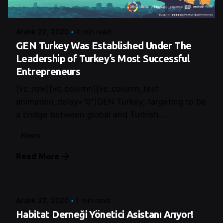
Control
Aralık 22, 2020
4 min read
GEN Turkey Was Established Under The
Leadership of Turkey’s Most Successful
Entrepreneurs
[vc_row][vc_column][vc_column_text
animation_delay=”0″]GEN Turkey, targeting to be
a bridge between global and Turkish...
News
Read More
Posted by
Control
Aralık 22, 2020
1 min read
Habitat Derneği Yönetici Asistanı Arıyor!