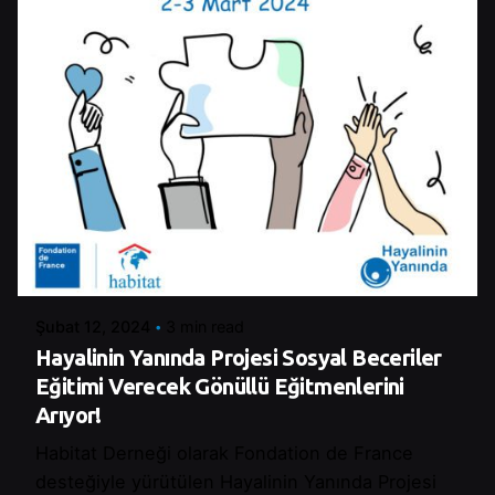
Posted by
Şeymanur Şener
Şubat 12, 2024
3 min read
Hayalinin Yanında Projesi Sosyal Beceriler
Eğitimi Verecek Gönüllü Eğitmenlerini
Arıyor!
Habitat Derneği olarak Fondation de France
desteğiyle yürütülen Hayalinin Yanında Projesi