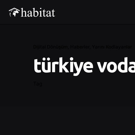
Dijital Dönüşüm
Haberler
Yarını Kodlayanlar
türkiye vod
Tag
Posted by
Control