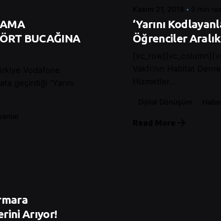
Kasım 21, 2018
9 min re
LAMA
‘Yarını Kodlayanl
 DÖRT BUCAĞINA
Öğrenciler Aralık
[vc_row][vc_column][v
Vakfı’nın Habitat Derneğ
ürkiye Vodafone
Hizmetler...
ata geçirdiği “Yarını
Dijital Dönüşüm
Haber
yanlar
Read More
armara
rini Arıyor!