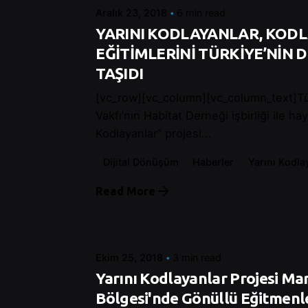
Aralık 23, 2018
6 min read
YARINI KODLAYANLAR, KOD
EĞİTİMLERİNİ TÜRKİYE’NİN
TAŞIDI
[vc_row][vc_column][vc_column_text]T
Vakfı’nın Habitat Derneği işbirliği ile hay
Kodlayanlar” projesi...
Dijital Dönüşüm
Haberler
Yarını Kodla
Read More
Posted by
Control
Ekim 25, 2018
3 min read
Yarını Kodlayanlar Projesi M
Bölgesi'nde Gönüllü Eğitmenle