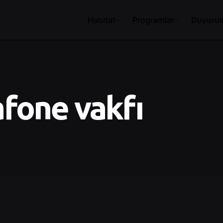
Habitat
Programlar
Duyurul
afone vakfı
Posted by
Control