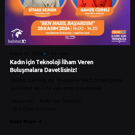
Posted by
Control
Kasım 22, 2024
2 min read
Kadın için Teknoloji İlham Veren
Buluşmalara Davetlisiniz!
Habitat Derneği ve Vodafone Vakfı ortaklığında
yürütülen ve 7-14 yaş arası çocuklarda...
Duyurular
Kadın için Teknoloji
Öne Çıkan Duyurular
Read More