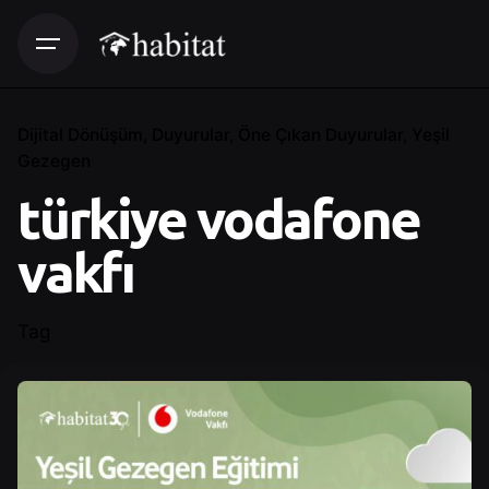
Dijital Dönüşüm
Duyurular
Öne Çıkan Duyurular
Yeşil
Gezegen
türkiye vodafone
vakfı
Tag