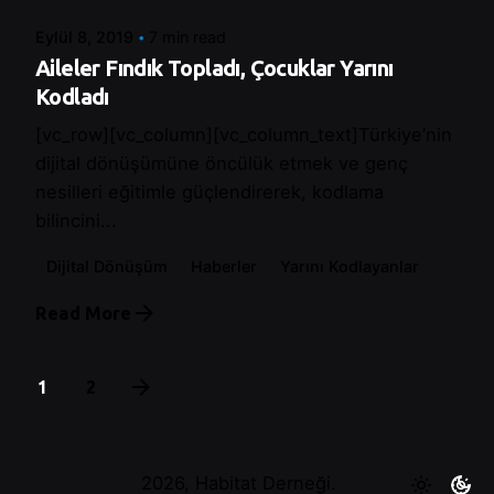
Eylül 8, 2019
7 min read
Aileler Fındık Topladı, Çocuklar Yarını
Kodladı
[vc_row][vc_column][vc_column_text]Türkiye’nin
dijital dönüşümüne öncülük etmek ve genç
nesilleri eğitimle güçlendirerek, kodlama
bilincini...
Dijital Dönüşüm
Haberler
Yarını Kodlayanlar
Read More
1
2
2026, Habitat Derneği.