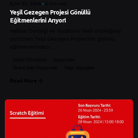
Eylül 20, 2024
4 min read
Yeşil Gezegen Projesi Gönüllü
Eğitmenlerini Arıyor!
Habitat Derneği ve Vodafone Vakfı ortaklığıyla
yürütülen Yeşil Gezegen Projesi’nin gönüllü
eğitmenlerinden...
Dijital Dönüşüm
Duyurular
Öne Çıkan Duyurular
Yeşil Gezegen
Read More