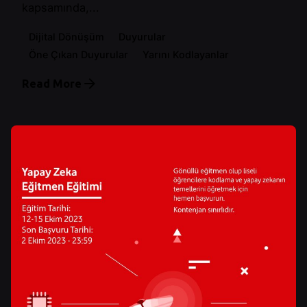
kapsamında,...
Dijital Dönüşüm
Duyurular
Öne Çıkan Duyurular
Yarını Kodlayanlar
Read More