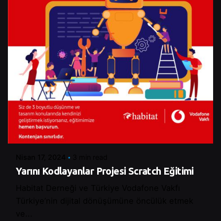
Posted by
Control
Nisan 17, 2024
3 min read
Yarını Kodlayanlar Projesi Scratch Eğitimi
Habitat Derneği ve Türkiye Vodafone Vakfı
Türkiye’nin dijital dönüşümüne öncülük etmek
ve...