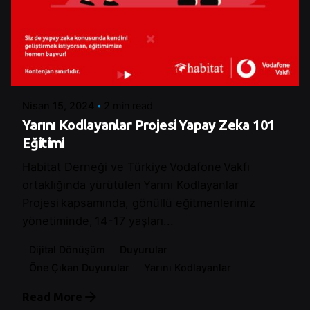
Posted by
Control
Nisan 15, 2024
2 min read
Yarını Kodlayanlar Projesi Yapay Zeka 101
Eğitimi
Habitat Derneği ve Türkiye Vodafone Vakfı
ortaklığında yürütülen Yarını Kodlayanlar
Projesi kapsamında, gönüllü eğitmenlerimiz
yönetiminde, 14-17 yaşları...
Dijital Dönüşüm
Duyurular
Öne Çıkan Duyurular
Yarını Kodlayanlar
Read More