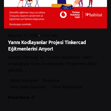
Posted by
Control
Ağustos 11, 2023
3 min read
Yarını Kodlayanlar Projesi Tinkercad
Eğitmenlerini Arıyor!
Habitat Derneği ve Türkiye Vodafone Vakfı
ortaklığıyla Yarını Kodlayanlar Projesi’nin dijital
gönüllü...
Dijital Dönüşüm
Duyurular
Öne Çıkan Duyurular
Yarını Kodlayanlar
Read More
Posted by
Control