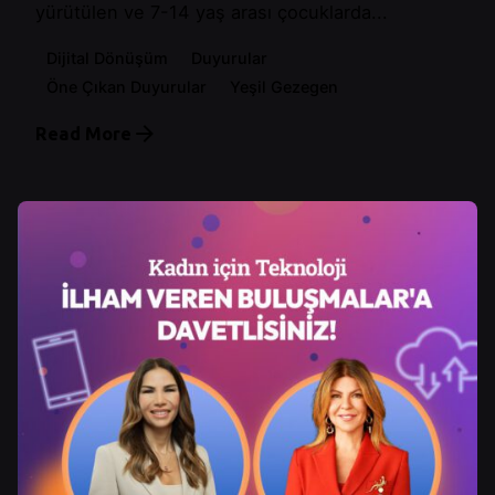
yürütülen ve 7-14 yaş arası çocuklarda...
Dijital Dönüşüm
Duyurular
Öne Çıkan Duyurular
Yeşil Gezegen
Read More