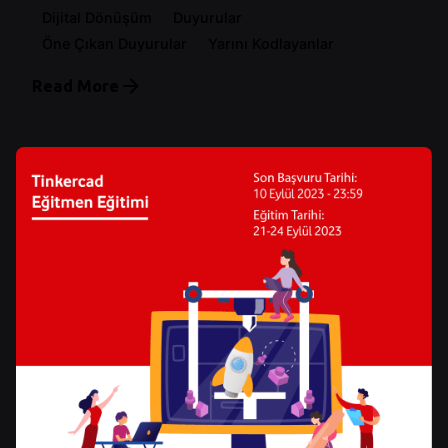
Dijital Dönüşüm
Duyurular
Öne Çıkan Duyurular
Yarını Kodlayanlar
Read More