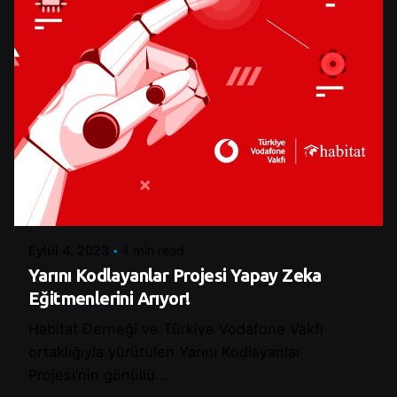
Posted by
Control
Eylül 4, 2023
4 min read
Yarını Kodlayanlar Projesi Yapay Zeka
Eğitmenlerini Arıyor!
Habitat Derneği ve Türkiye Vodafone Vakfı
ortaklığıyla yürütülen Yarını Kodlayanlar
Projesi’nin gönüllü...