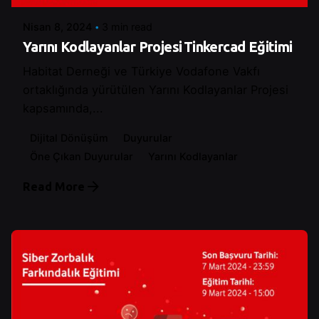
Nisan 8, 2024
3 min read
Yarını Kodlayanlar Projesi Tinkercad Eğitimi
Habitat Derneği ve Türkiye Vodafone Vakfı
ortaklığında yürütülen Yarını Kodlayanlar Projesi
kapsamında,...
Dijital Dönüşüm
Duyurular
Öne Çıkan Duyurular
Yarını Kodlayanlar
Read More