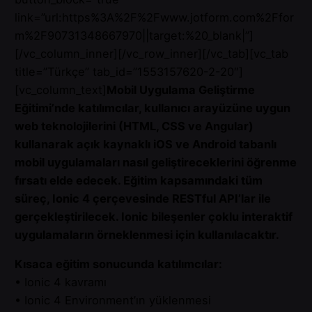
link=”url:https%3A%2F%2Fwww.jotform.com%2Ffor
m%2F90731348667970||target:%20_blank|”]
[/vc_column_inner][/vc_row_inner][/vc_tab][vc_tab
title=”Türkçe” tab_id=”1553157620-2-20″]
[vc_column_text]
Mobil Uygulama Geliştirme
Eğitimi’nde katılımcılar, kullanıcı arayüzüne uygun
web teknolojilerini (HTML, CSS ve Angular)
kullanarak açık kaynaklı iOS ve Android tabanlı
mobil uygulamaları nasıl geliştireceklerini öğrenme
fırsatı elde edecek. Eğitim kapsamındaki tüm
süreç, Ionic 4 çerçevesinde RESTful API’lar ile
gerçekleştirilecek. Ionic bileşenler çoklu interaktif
uygulamaların örneklenmesi için kullanılacaktır.
Kısaca eğitim sonucunda katılımcılar:
• Ionic 4 kavramı
• Ionic 4 Environment’ın yüklenmesi