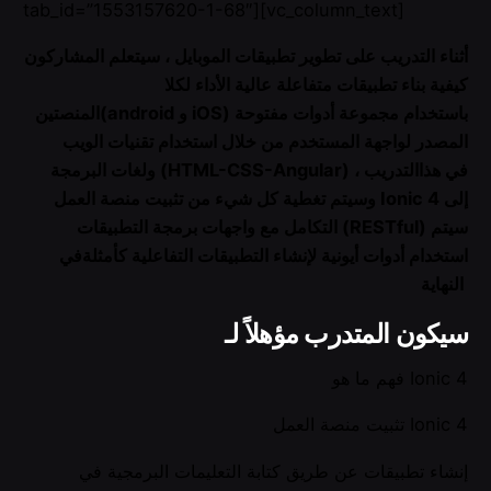
tab_id=”1553157620-1-68″][vc_column_text]
أثناء التدريب على تطوير تطبيقات الموبايل ، سيتعلم المشاركون
كيفية بناء تطبيقات متفاعلة عالية الأداء لكلا
المنصتين(android و iOS) باستخدام مجموعة أدوات مفتوحة
المصدر لواجهة المستخدم من خلال استخدام تقنيات الويب
ولغات البرمجة (HTML-CSS-Angular) في هذاالتدريب ،
وسيتم تغطية كل شيء من تثبيت منصة العمل Ionic 4 إلى
التكامل مع واجهات برمجة التطبيقات (RESTful) سيتم
استخدام أدوات أيونية لإنشاء التطبيقات التفاعلية كأمثلةفي
النهاية
سيكون المتدرب مؤهلاً لـ
فهم ما هو Ionic 4
تثبيت منصة العمل Ionic 4
إنشاء تطبيقات عن طريق كتابة التعليمات البرمجية في