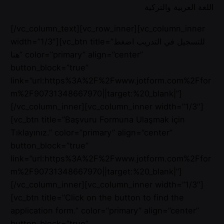
اللغة العربية والتركية
[/vc_column_text][vc_row_inner][vc_column_inner
width=”1/3″][vc_btn title=”للتسجيل في التدريب اضغط
هنا” color=”primary” align=”center”
button_block=”true”
link=”url:https%3A%2F%2Fwww.jotform.com%2Ffor
m%2F90731348667970||target:%20_blank|”]
[/vc_column_inner][vc_column_inner width=”1/3″]
[vc_btn title=”Başvuru Formuna Ulaşmak için
Tıklayınız.” color=”primary” align=”center”
button_block=”true”
link=”url:https%3A%2F%2Fwww.jotform.com%2Ffor
m%2F90731348667970||target:%20_blank|”]
[/vc_column_inner][vc_column_inner width=”1/3″]
[vc_btn title=”Click on the button to find the
application form.” color=”primary” align=”center”
button_block=”true”