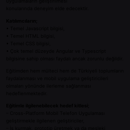
uygulamaların geliştirilmesi
konularında deneyim elde edecektir.
Katılımcıların;
• Temel Javascript bilgisi,
• Temel HTML bilgisi,
• Temel CSS bilgisi,
• Çok temel düzeyde Angular ve Typescript
bilgisine sahip olması faydalı ancak zorunlu değildir.
Eğitimden hem mülteci hem de Türkiyeli toplumların
faydalanması ve mobil uygulama geliştiricileri
olmaları yönünde ilerleme sağlanması
hedeflenmektedir.
Eğitimle ilgilenebilecek hedef kitlesi;
– Cross-Platform Mobil Telefon Uygulaması
geliştirmekle ilgilenen geliştiriciler,
– İş kurmak, prototip üretmek ya da mesleki