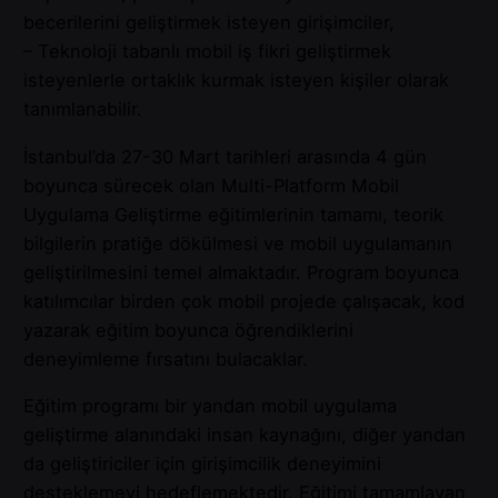
becerilerini geliştirmek isteyen girişimciler,
– Teknoloji tabanlı mobil iş fikri geliştirmek
isteyenlerle ortaklık kurmak isteyen kişiler olarak
tanımlanabilir.
İstanbul’da 27-30 Mart tarihleri arasında 4 gün
boyunca sürecek olan Multi-Platform Mobil
Uygulama Geliştirme eğitimlerinin tamamı, teorik
bilgilerin pratiğe dökülmesi ve mobil uygulamanın
geliştirilmesini temel almaktadır. Program boyunca
katılımcılar birden çok mobil projede çalışacak, kod
yazarak eğitim boyunca öğrendiklerini
deneyimleme fırsatını bulacaklar.
Eğitim programı bir yandan mobil uygulama
geliştirme alanındaki insan kaynağını, diğer yandan
da geliştiriciler için girişimcilik deneyimini
desteklemeyi hedeflemektedir. Eğitimi tamamlayan