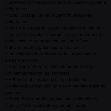
• ECMAScript (TypeScript)’te kod yazarak uygulama
geliştirilmesi
• Mobil cihazlar için multi platform uygulama
geliştirilmesi
• Ionic 4 bileşenlerinin çeşitli şekillerde kullanımı
• Ionic 4 ve Angular 7 kavramları arasındaki farkın
anlaşılması ve bu uygulama çatılarının Cross
Platform mobil uygulamalarında kullanımı
• Ionic Native eklentilerinin mobil uygulamalara
entegre edilmesi
• Hem Android hem de iOS için mobil telefon
uygulaması tasarımı geliştirilmesi
• API’ların mobil uygulamalar için kullanımı
• Aralarında çapraz bilgi gönderen sayfalar arasında
gezinme
• Farklı türden mobil uygulamaların geliştirilmesi
• Ionic 4 ve Firebase ile eş zamanlı mobil