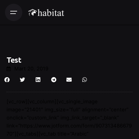
Test
Mart 20, 2019
[vc_row][vc_column][vc_single_image
image=”21401″ img_size=”full” alignment=”center”
onclick=”custom_link” img_link_target=”_blank”
link=”https://www.jotform.com/form/907313486679
70″][vc_tabs][vc_tab title=”Arabic”