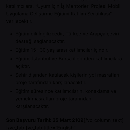
katılımcılara, “Uyum için İş Mentorleri Projesi Mobil
Uygulama Geliştirme Eğitimi Katılım Sertifikası”
verilecektir.
Eğitim dili İngilizcedir, Türkçe ve Arapça çeviri
desteği sağlanacaktır.
Eğitim 15- 30 yaş arası katılımcılar içindir.
Eğitim, İstanbul ve Bursa illerinden katılımcılara
açıktır.
Şehir dışından katılacak kişilerin yol masrafları
proje tarafından karşılanacaktır.
Eğitim süresince katılımcıların, konaklama ve
yemek masrafları proje tarafından
karşılanacaktır.
Son Başvuru Tarihi: 25 Mart 2109
[/vc_column_text]
[/vc_tab][vc_tab title=”English”