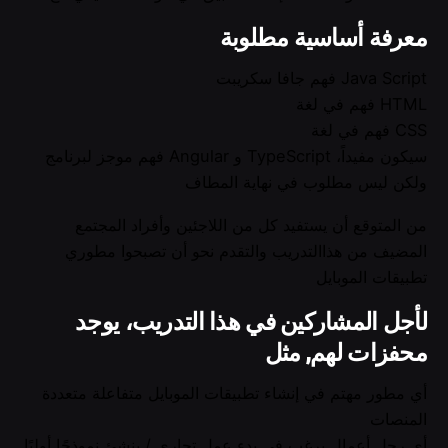
معرفة أساسية مطلوبة
فهم جافا سكريبت Java Script
فهم في لغة HTML
فهم في لغة CSS
فهم موجز لبرنامج Angular و TypeScript سيكون مفيداً،
ولكن ليس مطلوب في نهاية المطاف
من المتوقع أن يستفيد كل من اللاجئين وأفراد المجتمع
المضيف من هذاالتدريب والتقدم نحو أن تصبحوا مطوري
تطبيقات الموبايل
لأجل المشاركين في هذا التدريب، يوجد
محفزات لهم, مثل
أي مطور مهتم في إنشاء تطبيقات الموبايل متفاعلة متعددة
المنصات
أي رجل أعمال يرغب في بدء عمل تجاري / ينشئ نموذجًا أوليًا