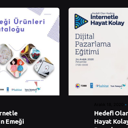
Posted by
Control
Aralık 18, 2020
rnetle
Hedefi Olan
ın Emeği
Hayat Kolay