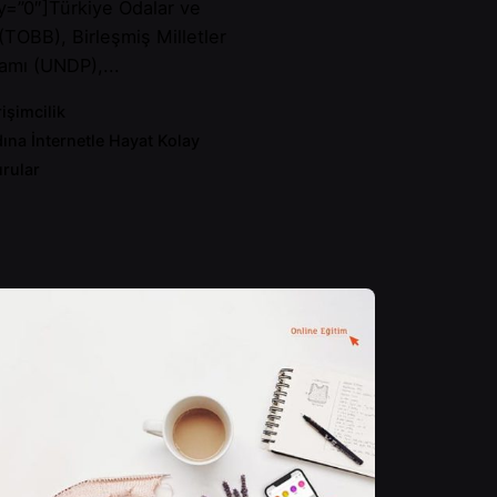
y=”0″]Türkiye Odalar ve
 (TOBB), Birleşmiş Milletler
amı (UNDP),...
rişimcilik
ına İnternetle Hayat Kolay
rular