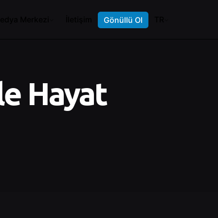
edya Merkezi
İletişim
TR
Gönüllü Ol
le Hayat