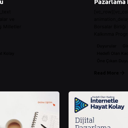
ğu
Pazarlama 
_text
[vc_row][vc_co
alar ve
animation_dela
ş Milletler
Borsalar Birliği
Kalkınma Progr
Duyurular
Gi
at Kolay
Hedefi Olan Kad
Öne Çıkan Duyu
Read More