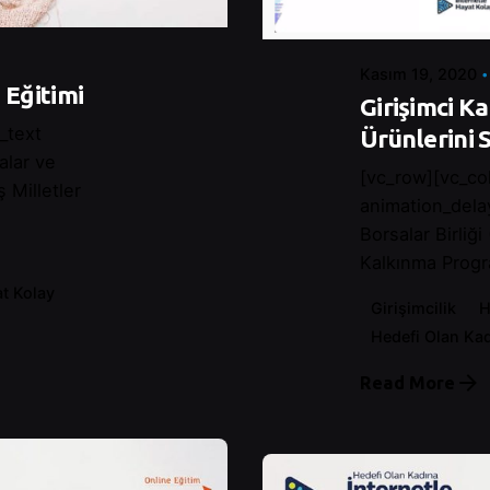
Kasım 19, 2020
 Eğitimi
Girişimci K
_text
Ürünlerini S
alar ve
[vc_row][vc_co
ş Milletler
animation_dela
Borsalar Birliği
Kalkınma Progr
at Kolay
Girişimcilik
H
Hedefi Olan Kad
Read More