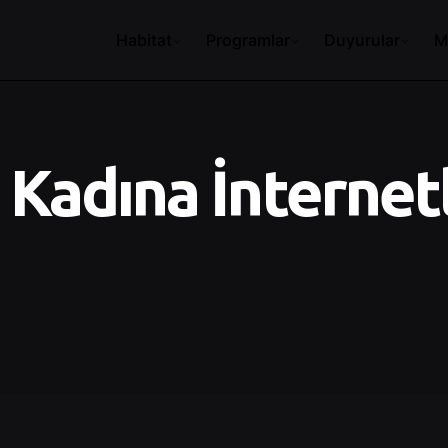
Habitat
Programlar
Duyurular
M
 Kadına İnternet