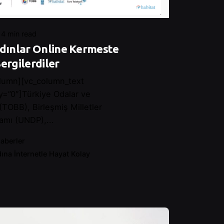
4 min read
adınlar Online Kermeste
ergilerdiler
lumn][vc_column_text
y=”0″]Türkiye Odalar ve
 (TOBB), Birleşmiş Milletler
amı (UNDP),...
aberler
ına İnternetle Hayat Kolay