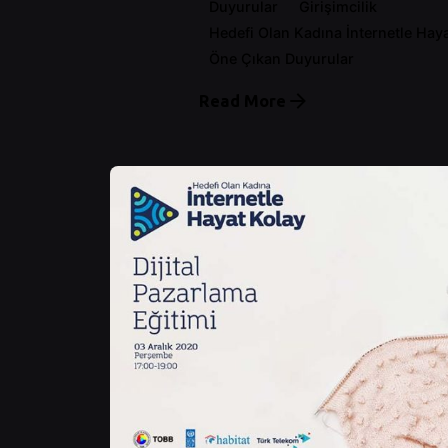
Duyurular
Girişimcilik
Hedefi Olan Kadına İnternetle Hay
Öne Çıkan Duyurular
Read More
Posted by
Control