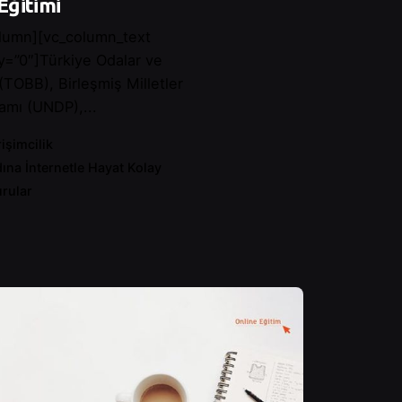
Eğitimi
lumn][vc_column_text
y=”0″]Türkiye Odalar ve
 (TOBB), Birleşmiş Milletler
amı (UNDP),...
rişimcilik
ına İnternetle Hayat Kolay
rular