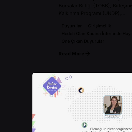
Borsalar Birliği (TOBB), Birleşmi
Kalkınma Programı (UNDP),...
Duyurular
Girişimcilik
Hedefi Olan Kadına İnternetle Hay
Öne Çıkan Duyurular
Read More
Posted by