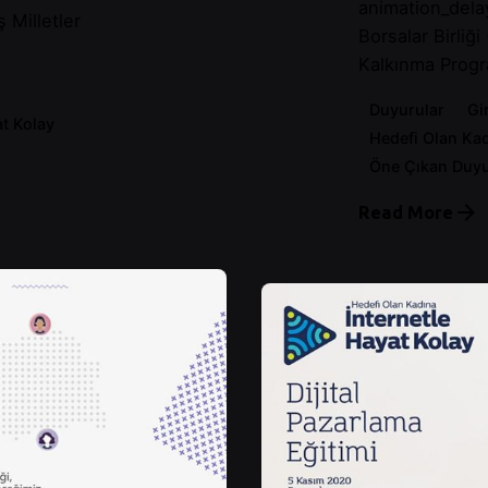
animation_dela
ş Milletler
Borsalar Birliği
Kalkınma Progr
Duyurular
Gi
at Kolay
Hedefi Olan Kad
Öne Çıkan Duyu
Read More