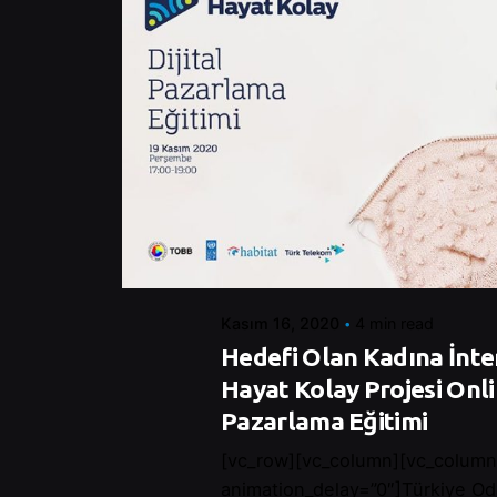
Posted by
Control
Kasım 16, 2020
4 min read
Hedefi Olan Kadına İnte
Hayat Kolay Projesi Onlin
Pazarlama Eğitimi
[vc_row][vc_column][vc_column
animation_delay=”0″]Türkiye Od