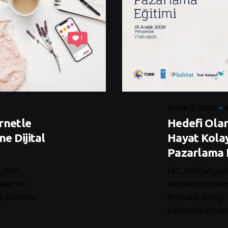
Posted by
Control
Aralık 3, 2020
4
rnetle
Hedefi Olan
e Dijital
Hayat Kolay 
Pazarlama 
_text
[vc_row][vc_co
alar ve
animation_dela
ş Milletler
Borsalar Birliği
Kalkınma Progr