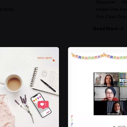
Duyurular
Gi
at Kolay
Hedefi Olan Kad
Öne Çıkan Duyu
Read More
Posted by
Control