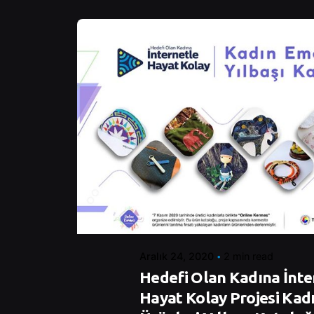
Posted by
Control
Aralık 24, 2020
2 min read
Hedefi Olan Kadına İnte
Hayat Kolay Projesi Kad