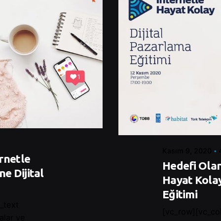
Posted by
Control
Kasım 9, 2020
rnetle
Hedefi Olan
e Dijital
Hayat Kolay
Eğitimi
_text
[vc_row][vc_co
alar ve