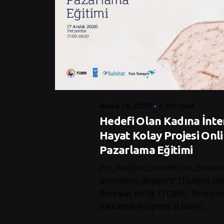
Posted by
Control
Aralık 14, 2020
4 min read
Hedefi Olan Kadına İnte
Hayat Kolay Projesi Onlin
Pazarlama Eğitimi
[vc_row][vc_column][vc_column
animation_delay=”0″]Türkiye Od
Borsalar Birliği (TOBB), Birleşmi
Kalkınma Programı (UNDP),...