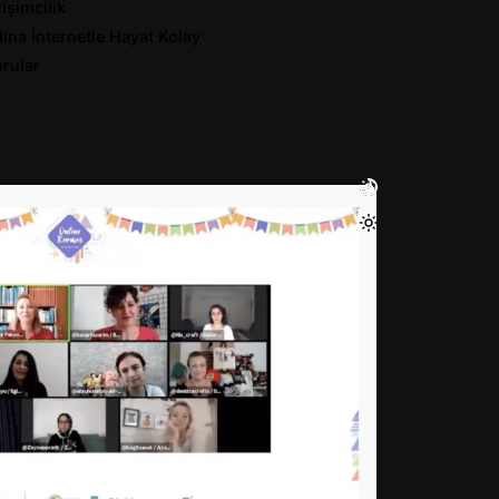
rişimcilik
ına İnternetle Hayat Kolay
rular