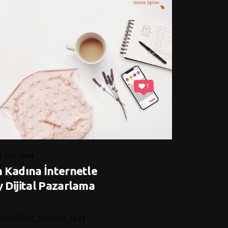
4 min read
 Kadına İnternetle
 Dijital Pazarlama
lumn][vc_column_text