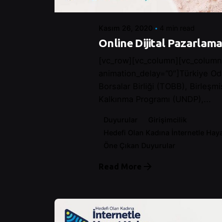
Kasım 26, 2020
4 min read
Online Dijital Pazarlama
[vc_row][vc_column][vc_column
animation_delay=”0″]Türkiye Od
Borsalar Birliği (TOBB), Birleşmi
Kalkınma Programı (UNDP),...
Duyurular
Girişimcilik
Hedefi Olan Kadına İnternetle Hay
Öne Çıkan Duyurular
Read More