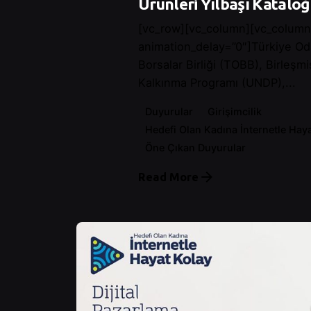
Ürünleri Yılbaşı Katalo
[vc_row][vc_column][vc_column
animation_delay=”0″]Türkiye Od
Borsalar Birliği (TOBB), Birleşmi
Kalkınma Programı (UNDP),...
Duyurular
Girişimcilik
Hedefi Olan Kadına İnternetle Hay
Öne Çıkan Duyurular
Read More