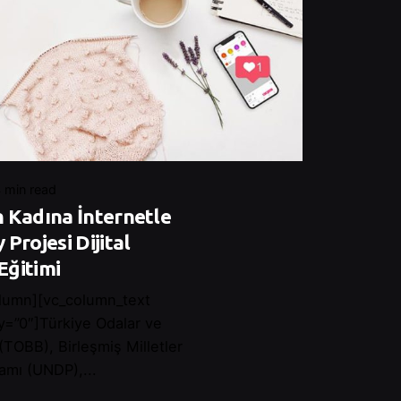
 min read
 Kadına İnternetle
Projesi Dijital
Eğitimi
lumn][vc_column_text
y=”0″]Türkiye Odalar ve
 (TOBB), Birleşmiş Milletler
amı (UNDP),...