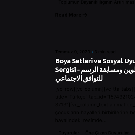
Toplumun Dayanıklılığının Artırılmas
Posted by
Read More
Control
Temmuz 9, 2020
3 min read
Boya Setleri ve Sosyal U
Sergisi - أدوات التلوين ومسابقة الرسم
للتوافق الاجتماعي
[vc_row][vc_column][vc_tta_tabs][
title=”Türkçe” tab_id=”15743210
3713″][vc_column_text animation
çocukların hayalleri birbirilerine 
hayalindeki resimde...
Duyurular
Öne Çıkan Duyurular