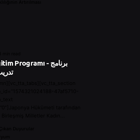
ılığının Artırılması
3 min read
im Programı - برنامج
تدريب
mn][vc_tta_tabs][vc_tta_section
ab_id=”1574321024188-47af5710-
_text
”0″]Japonya Hükümeti tarafından
Birleşmiş Milletler Kadın...
Çıkan Duyurular
Uyum