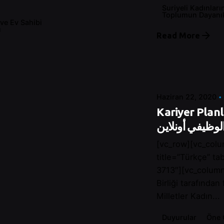
Suriyeli Kadınları
Toplumun Dayanıkl
 ve Ev Sahibi
ı
Posted by
Read More
Control
Haziran 22, 2020
Kariyer Planlam
لوظيفي أونلاين
[vc_row][vc_colu
title=”Türkçe” t
3713″][vc_column
Birliği tarafından
Milletler Kadın...
Duyurular
Öne 