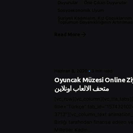
Duyurular
Öne Çıkan Duyurular
Sosyoekonomik Uyum
Suriyeli Kadınların, Kız Çocuklarının
Toplumun Dayanıklılığının Artırılmas
Posted by
Read More
Control
Haziran 8, 2020
3 min read
Oyuncak Müzesi Online Ziyaret
متحف الالعاب اونلاين
[vc_row][vc_column][vc_tta_tabs][
title=”Türkçe” tab_id=”15743210
3713″][vc_column_text animation
Birliği tarafından finanse edilen v
Milletler Kadın...