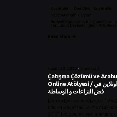
Duyurular
Öne Çıkan Duyurular
Sosyoekonomik Uyum
Suriyeli Kadınların, Kız Çocuklarının
Toplumun Dayanıklılığının Artırılmas
Posted by
Read More
Control
Haziran 2, 2020
5 min read
Çatışma Çözümü ve Arabu
Online Atölyesi / ورشات عمل اونلاين في
فض النزاعات و الوساطة
[vc_row][vc_column][vc_tta_tabs][
title=”Türkçe” tab_id=”15743210
3713″][vc_column_text animation