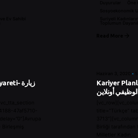
Duyurular
Öne 
Sosyoekonomik 
 ve Ev Sahibi
Suriyeli Kadınları
ı
Toplumun Dayanıkl
Posted by
Read More
Control
Haziran 3, 2020
5
Kariyer Planlam
i- زيارة
لوظيفي أونلاين
vc_tta_section
[vc_row][vc_colu
24188-47af5710-
title=”Türkçe” t
_delay=”0″]Avrupa
3713″][vc_column
e Birleşmiş
Birliği tarafından
Milletler Kadın...