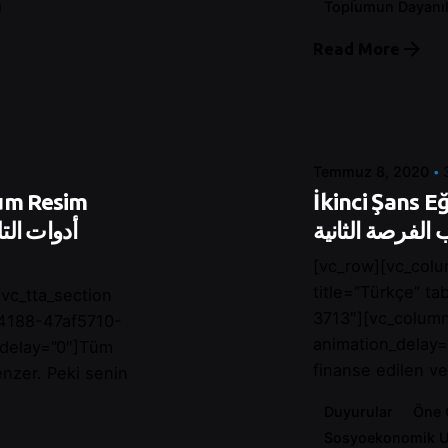
ı
Toplumun Dayanıkl
Posted by
Read More
Control
Temmuz 8, 2020
yum Resim
İkinci Şans Eğit
 الفرصة الثانية
[vc_row][vc_colu
title=”Türkçe” t
vc_tta_section
3713″][vc_column
24188-47af5710-
animation_delay=
_delay=”0″]Tüm
finanse edilen ve 
benzer. Peki senin
Duyurular
Öne 
Sosyoekonomik 