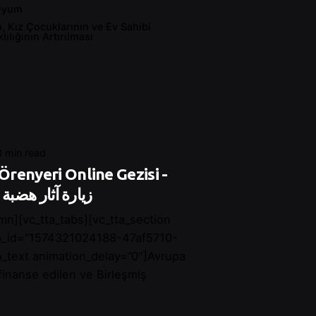
Uyum
n, Kız Çocuklarının ve Ev Sahibi
ılığının Artırılması
3 min read
renyeri Online Gezisi -
زيارة آثار هضبة 
mn][vc_tta_tabs][vc_tta_section
ab_id=”1574321024188-47af5710-
_text animation_delay=”0″]Avrupa
 finanse edilen ve Birleşmiş