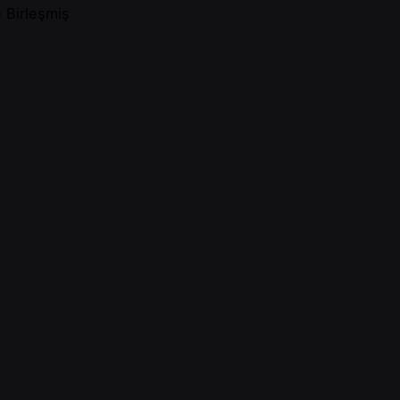
e Birleşmiş
 ve Ev Sahibi
ı