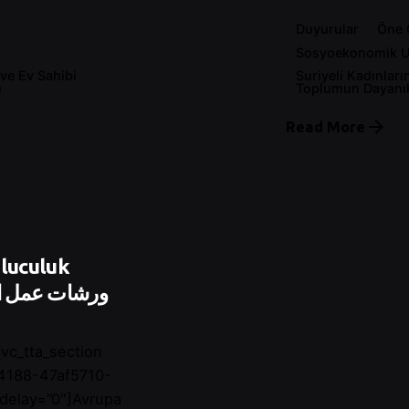
Duyurular
Öne 
Sosyoekonomik 
 ve Ev Sahibi
Suriyeli Kadınları
ı
Toplumun Dayanıkl
Read More
luculuk
vc_tta_section
24188-47af5710-
_delay=”0″]Avrupa