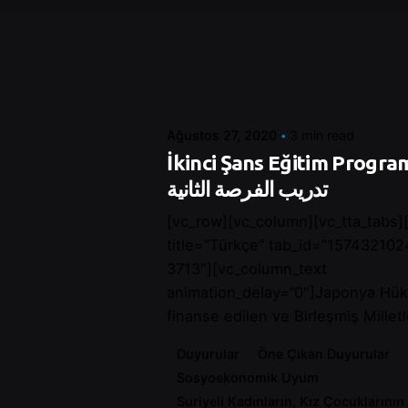
Posted by
Control
Ağustos 27, 2020
3 min read
İkinci Şans Eğitim Programı - مج
تدريب الفرصة الثانية
[vc_row][vc_column][vc_tta_tabs][
title=”Türkçe” tab_id=”15743210
3713″][vc_column_text
animation_delay=”0″]Japonya Hük
finanse edilen ve Birleşmiş Milletl
Duyurular
Öne Çıkan Duyurular
Sosyoekonomik Uyum
Suriyeli Kadınların, Kız Çocuklarının