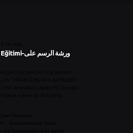
2 min read
ورشة الرسم عل
mn][vc_tta_tabs][vc_tta_section
tab_id=”1595933782423-ad79a2b2-
_text animation_delay=”0″]Avrupa
 finanse edilen ve Birleşmiş
Çıkan Duyurular
er
Sosyoekonomik Uyum
n, Kız Çocuklarının ve Ev Sahibi