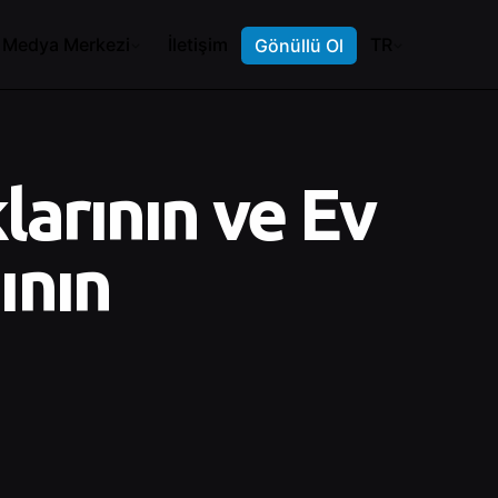
Medya Merkezi
İletişim
TR
Gönüllü Ol
larının ve Ev
ının