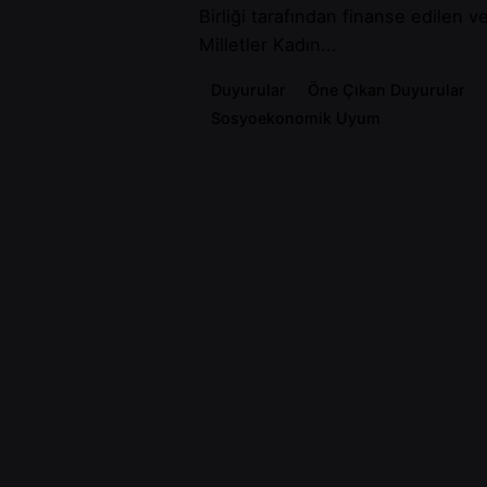
Birliği tarafından finanse edilen v
Milletler Kadın...
Duyurular
Öne Çıkan Duyurular
Sosyoekonomik Uyum
Suriyeli Kadınların, Kız Çocuklarının
Toplumun Dayanıklılığının Artırılmas
Read More
1
2
3
4
5
2026, Habitat Derneği.