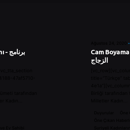
Posted by
Control
Ağustos 24, 2020
Cam Boyama Eğitimi-ى
برنا
الزجاج
vc_tta_section
[vc_row][vc_colu
24188-47af5710-
title=”Türkçe” 
4e1a”][vc_column
ümeti tarafından
Birliği tarafından
er Kadın...
Milletler Kadın...
Duyurular
Öne 
Öne Çıkan Haberl
 ve Ev Sahibi
Suriyeli Kadınları