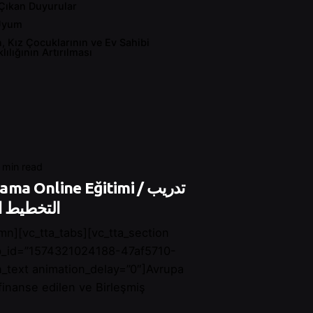
Çıkan Duyurular
Uyum
n, Kız Çocuklarının ve Ev Sahibi
ılığının Artırılması
 min read
a Online Eğitimi / تدريب
التخطيط ا
mn][vc_tta_tabs][vc_tta_section
ab_id=”1574321024188-47af5710-
_text animation_delay=”0″]Avrupa
 finanse edilen ve Birleşmiş