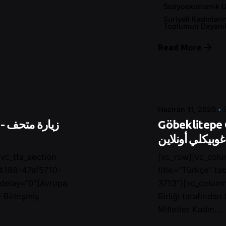
Sosyoekonomik 
Suriyeli Kadınları
Toplumun Dayanıkl
Posted by
Read More
Control
Haziran 11, 2020
زي
Göbeklitepe Ö
غوبيكلي أونلاين
vc_tta_section
[vc_row][vc_colu
24188-47af5710-
title=”Türkçe” t
_delay=”0″]Avrupa
3713″][vc_column
e Birleşmiş
Birliği tarafından
Milletler Kadın...