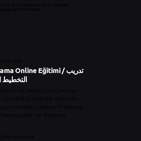
n, Kız Çocuklarının ve Ev Sahibi
ılığının Artırılması
3 min read
a Online Eğitimi / تدريب
التخطيط ا
mn][vc_tta_tabs][vc_tta_section
ab_id=”1574321024188-47af5710-
_text animation_delay=”0″]Avrupa
 finanse edilen ve Birleşmiş
Çıkan Duyurular