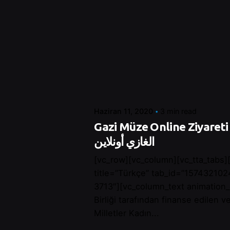
Posted by
Control
Haziran 11, 2020
3 min read
Gazi Müze Online Ziyareti - ارة متحف
الغازي أونلاين
[vc_row][vc_column][vc_tta_tabs][
title=”Türkçe” tab_id=”15743210
3713″][vc_column_text animation
Birliği tarafından finanse edilen v
Milletler Kadın...